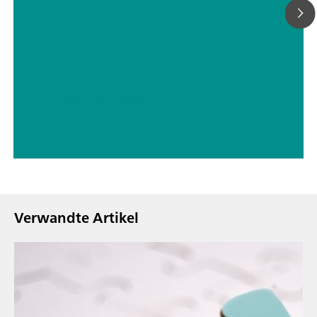
// ASTM D5798
// Militär
Verwandte Artikel