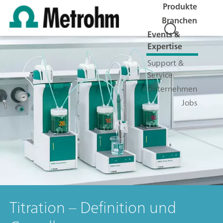
Produkte
Branchen
Events &
Expertise
Support &
Service
Unternehmen
Jobs
Titration – Definition und