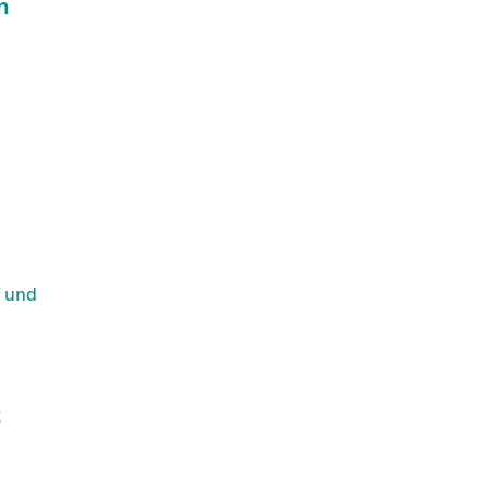
n
f und
t