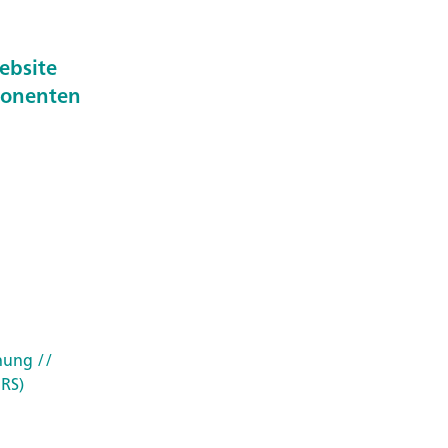
ebsite
onenten
chung
//
IRS)