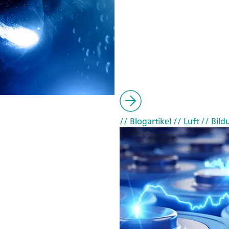
// Blogartikel
// Luft
// Bild