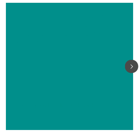
Determinazione ultra-traccia di
uranio (VI) in acqua potabile tramite
AdCSV secondo la norma DIN
38406-17
// Acqua potabile
// Alimenti e bevande