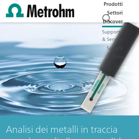
Prodotti
Settori
Discover
Supporto
& Service
Società
Jobs
Analisi dei metalli in traccia