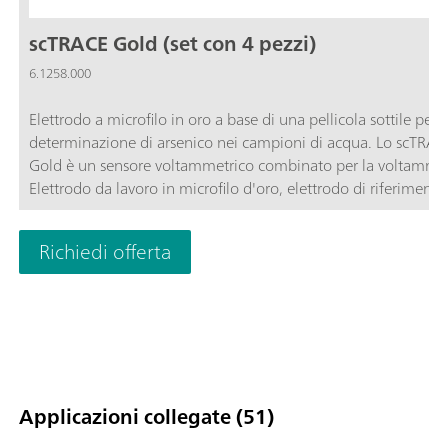
scTRACE Gold (set con 4 pezzi)
6.1258.000
Elettrodo a microfilo in oro a base di una pellicola sottile per l
determinazione di arsenico nei campioni di acqua. Lo scTRAC
Gold è un sensore voltammetrico combinato per la voltammet
Elettrodo da lavoro in microfilo d'oro, elettrodo di riferimento
Ag/AgCl ed elettrodo ausiliario in carbonio si trovano su di u
unico sensore. Facile da usare e praticamente esente da
Richiedi offerta
manutenzione, con lo scTRACE Gold può essere determinato p
l'arsenico nell'acqua a livello di tracce. Assieme al corpo
dell'elettrodo 6.1241.080 può essere utilizzato in ogni strum
misura voltammetrico Metrohm.
Applicazioni collegate (51)