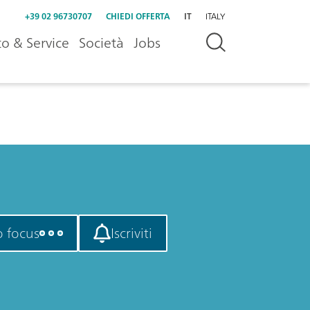
+39 02 96730707
CHIEDI OFFERTA
IT
ITALY
o & Service
Società
Jobs
o focus
Iscriviti