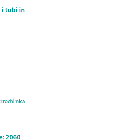
i tubi in
ttrochimica
ne: 2060