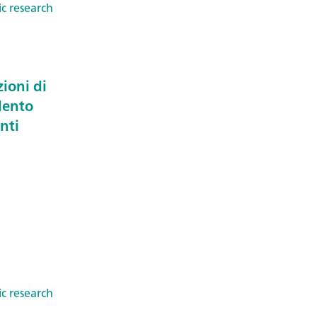
c research
zioni di
lento
nti
c research