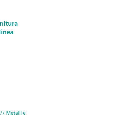
initura
linea
// Metalli e