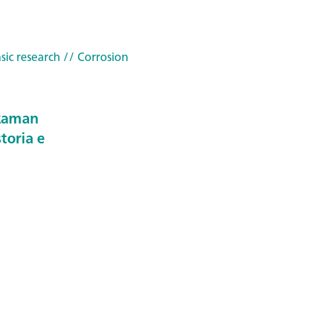
sic research
// Corrosion
 Raman
storia e