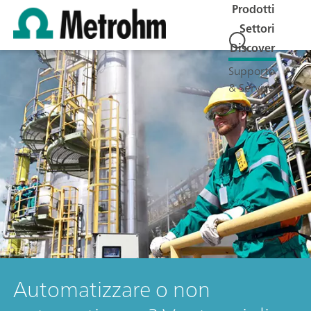
Prodotti
Settori
Discover
Supporto
& Service
Società
Jobs
Automatizzare o non