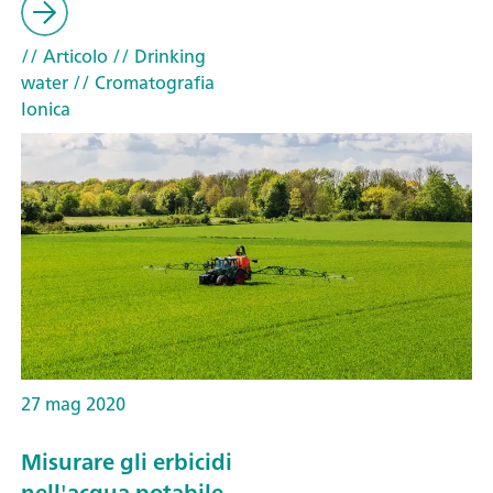
// Articolo
// Drinking
water
// Cromatografia
Ionica
27 mag 2020
Misurare gli erbicidi
nell'acqua potabile