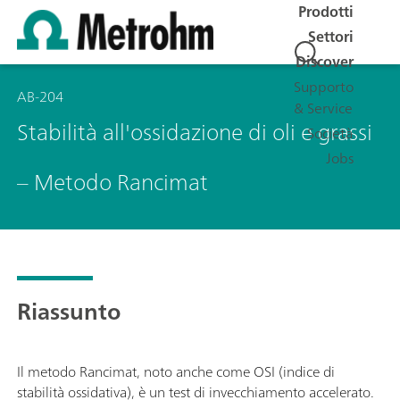
Prodotti
Settori
Discover
Supporto
AB-204
& Service
Stabilità all'ossidazione di oli e grassi
Società
Jobs
– Metodo Rancimat
Riassunto
Il metodo Rancimat, noto anche come OSI (indice di
stabilità ossidativa), è un test di invecchiamento accelerato.