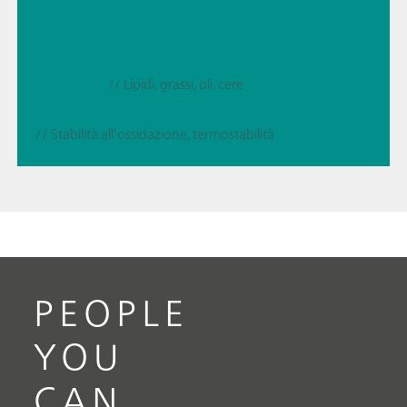
// Lipidi, grassi, oli, cere
// Stabilità all'ossidazione, termostabilità
PEOPLE
YOU
CAN