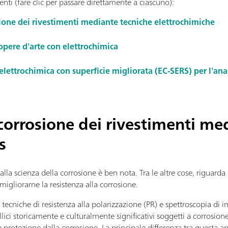
enti (fare clic per passare direttamente a ciascuno):
sione dei rivestimenti mediante tecniche elettrochimiche
 opere d'arte con elettrochimica
ettrochimica con superficie migliorata (EC-SERS) per l'anal
 corrosione dei rivestimenti me
s
alla scienza della corrosione è ben nota. Tra le altre cose, riguarda 
 migliorarne la resistenza alla corrosione.
e tecniche di resistenza alla polarizzazione (PR) e spettroscopia di
ici storicamente e culturalmente significativi soggetti a corrosione
 protezione dalla corrosione. La principale differenza tra questa ap