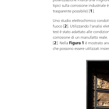
tipici sulla corrosione industriale
trasparente possibile) [
1
].
Uno studio elettrochimico condotto 
fuoco [
2
]. Utilizzando l'analisi e
test è stato adattato alle condizio
corrosione di un manufatto reale. 
[
2
]. Nella
Figura 1
è mostrato anc
che possono essere utilizzati insie