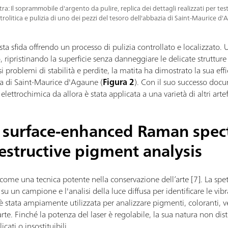
tra: Il soprammobile d'argento da pulire, replica dei dettagli realizzati per tes
ttrolitica e pulizia di uno dei pezzi del tesoro dell'abbazia di Saint-Maurice d
sta sfida offrendo un processo di pulizia controllato e localizzato. Uti
, ripristinando la superficie senza danneggiare le delicate strutture
si problemi di stabilità e perdite, la matita ha dimostrato la sua effi
ra di Saint-Maurice d'Agaune (
Figura 2
). Con il suo successo docu
lettrochimica da allora è stata applicata a una varietà di altri artef
l surface-enhanced Raman spec
estructive pigment analysis
ome una tecnica potente nella conservazione dell’arte [7]. La spe
u un campione e l'analisi della luce diffusa per identificare le vibr
 è stata ampiamente utilizzata per analizzare pigmenti, coloranti, ver
'arte. Finché la potenza del laser è regolabile, la sua natura non di
cati o insostituibili.