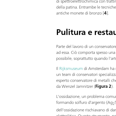
di spettroelettrochimica con trat
della patina. Entrambe le tecnich
antiche monete di bronzo [
4
].
Pulitura e resta
Parte del lavoro di un conservatore 
ad essa. Ciò comporta spesso una 
possibile, soprattutto quando l'arte
Il
Rijksmuseum
di Amsterdam ha ri
un team di conservatori specializz
esperto conservatore di metalli ch
da Wenzel Jamnitzer (
Figura 2
).
L'ossidazione, un problema comune 
formando solfuro d'argento (Ag
2
dell'ossidazione rischiavano di da
elettrolitica. Questo strumento, pe