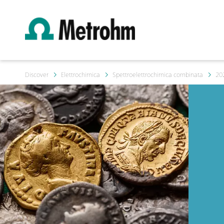
Discover
Elettrochimica
Spettroelettrochimica combinata
20