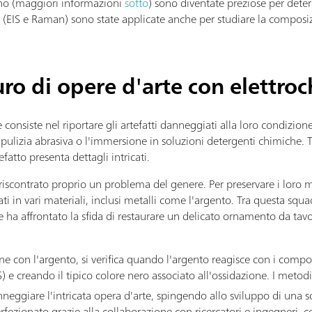
tino (maggiori informazioni
sotto
) sono diventate preziose per det
e (EIS e Raman) sono state applicate anche per studiare la composi
uro di opere d'arte con elettro
consiste nel riportare gli artefatti danneggiati alla loro condizione 
pulizia abrasiva o l'immersione in soluzioni detergenti chimiche. 
fatto presenta dettagli intricati.
scontrato proprio un problema del genere. Per preservare i loro m
ati in vari materiali, inclusi metalli come l'argento. Tra questa sq
e ha affrontato la sfida di restaurare un delicato ornamento da tav
con l'argento, si verifica quando l'argento reagisce con i composti
S) e creando il tipico colore nero associato all'ossidazione. I metod
nneggiare l'intricata opera d'arte, spingendo allo sviluppo di una 
rfezionato grazie alla collaborazione con ricercatori e ingegneri, 