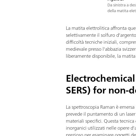
Da sinistra a des
della matita ele
La matita elettrolitica affronta que
selettivamente il solfuro d'argento
difficoltà tecniche iniziali, compre
medievale presso l'abbazia svizze
liberamente disponibile, la matita e
Electrochemica
SERS) for non-d
La spettroscopia Raman è emersa c
prevede il puntamento di un laser s
materiali specifici. Questa tecnica
inorganici utilizzati nelle opere d
prezioso per esaminare oggetti deli