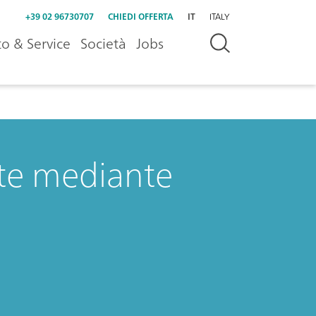
+39 02 96730707
CHIEDI OFFERTA
IT
ITALY
o & Service
Società
Jobs
rte mediante