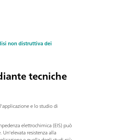
isi non distruttiva dei
diante tecniche
l'applicazione e lo studio di
 impedenza elettrochimica (EIS) può
. Un'elevata resistenza alla
plicazione e quella degli studi più