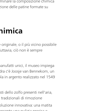
erminare la composizione chimica
zione delle patine formate su
chimica
originale, o il più vicino possibile
Tuttavia, ciò non è sempre
anufatti unici, il museo impiega
uadra c'è Joosje van Bennekom, un
ola in argento realizzato nel 1549
 dello zolfo presenti nell'aria,
i tradizionali di rimozione
soluzione innovativa: una matita
consente una pulizia precisa e