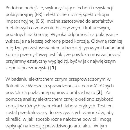
Podobne podejście, wykorzystujące techniki rezystancji
polaryzacyjnej (PR) i elektrochemicznej spektroskopii
impedancyjnej (EIS), można zastosować do artefaktów
metalowych o znaczeniu historycznym i kulturowym,
podatnych na korozję. Wysoka odporność na polaryzację
wskazuje na lepszą ochronę przed korozją. Główną różnicą
między tym zastosowaniem a bardziej typowymi badaniami
korozji przemysłowej jest fakt, że powłoka musi zachować
przyjemny estetyczny wygląd (tj. być w jak największym
stopniu przezroczysta) [
1
]
W badaniu elektrochemicznym przeprowadzonym w
Bolonii we Włoszech sprawdzono skuteczność różnych
powłok na pozłacanej ogniowo próbce brązu [
2
].
Za
pomocą analizy elektrochemicznej określono szybkość
korozji w różnych warunkach laboratoryjnych. Test ten
został przeskalowany do rzeczywistych warunków, aby
określić, w jaki sposób różne nałożone powłoki mogą
wpłynąć na korozję prawdziwego artefaktu. W tym