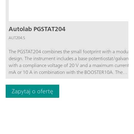
Autolab PGSTAT204
AUT204.S
The PGSTAT204 combines the small footprint with a modular
design. The instrument includes a base potentiostat/galvanos
with a compliance voltage of 20 V and a maximum current o
mA or 10 A in combination with the BOOSTER10A. The
potentiostat can be expanded at any time with one additiona
module, for example the FRA32M electrochemical impedanc
Zapytaj o ofertę
spectroscopy (EIS) module.The PGSTAT204 is an affordable
instrument which can be located anywhere in the lab. Analo
digital inputs/outputs are available to control Autolab accesso
and external devices are available. The PGSTAT204 includes a 
in analog integrator. In combination with the powerful NOV
software it can be used for most of the standard electrochemi
techniques.