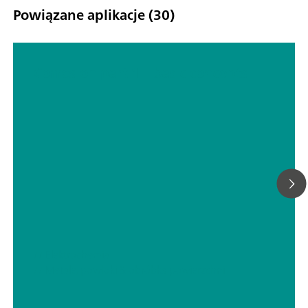
Powiązane aplikacje (30)
Corrosion part 1 – basic concepts
// Elektrochemia
// Metale, powłoki & obróbka powierzchni