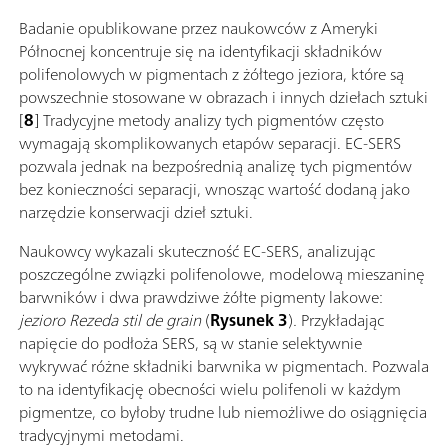
Badanie opublikowane przez naukowców z Ameryki
Północnej koncentruje się na identyfikacji składników
polifenolowych w pigmentach z żółtego jeziora, które są
powszechnie stosowane w obrazach i innych dziełach sztuki
[
8
] Tradycyjne metody analizy tych pigmentów często
wymagają skomplikowanych etapów separacji. EC-SERS
pozwala jednak na bezpośrednią analizę tych pigmentów
bez konieczności separacji, wnosząc wartość dodaną jako
narzędzie konserwacji dzieł sztuki.
Naukowcy wykazali skuteczność EC-SERS, analizując
poszczególne związki polifenolowe, modelową mieszaninę
barwników i dwa prawdziwe żółte pigmenty lakowe:
jezioro Rezeda stil de grain
(
Rysunek 3
)
.
Przykładając
napięcie do podłoża SERS, są w stanie selektywnie
wykrywać różne składniki barwnika w pigmentach. Pozwala
to na identyfikację obecności wielu polifenoli w każdym
pigmentze, co byłoby trudne lub niemożliwe do osiągnięcia
tradycyjnymi metodami.