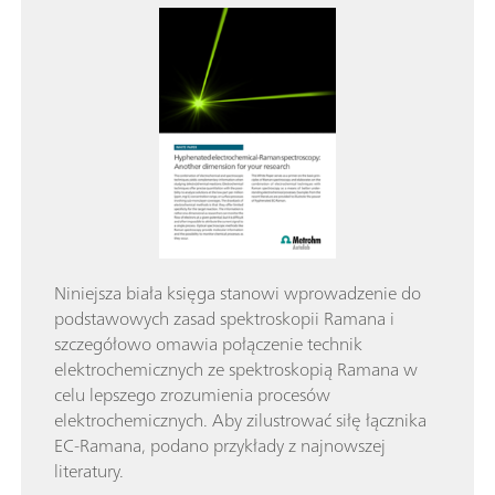
Niniejsza biała księga stanowi wprowadzenie do
podstawowych zasad spektroskopii Ramana i
szczegółowo omawia połączenie technik
elektrochemicznych ze spektroskopią Ramana w
celu lepszego zrozumienia procesów
elektrochemicznych. Aby zilustrować siłę łącznika
EC-Ramana, podano przykłady z najnowszej
literatury.