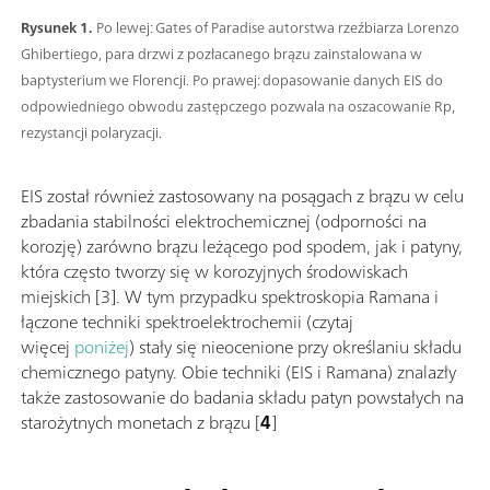
Rysunek 1.
Po lewej: Gates of Paradise autorstwa rzeźbiarza Lorenzo
Ghibertiego, para drzwi z pozłacanego brązu zainstalowana w
baptysterium we Florencji. Po prawej: dopasowanie danych EIS do
odpowiedniego obwodu zastępczego pozwala na oszacowanie Rp,
rezystancji polaryzacji.
EIS został również zastosowany na posągach z brązu w celu
zbadania stabilności elektrochemicznej (odporności na
korozję) zarówno brązu leżącego pod spodem, jak i patyny,
która często tworzy się w korozyjnych środowiskach
miejskich [3]. W tym przypadku spektroskopia Ramana i
łączone techniki spektroelektrochemii (czytaj
więcej
poniżej
) stały się nieocenione przy określaniu składu
chemicznego patyny. Obie techniki (EIS i Ramana) znalazły
także zastosowanie do badania składu patyn powstałych na
starożytnych monetach z brązu [
4
]