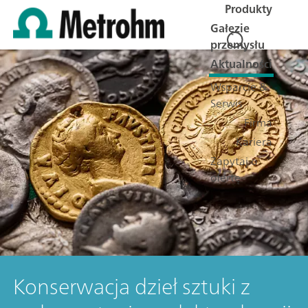
Produkty
Gałęzie
przemysłu
Aktualności
Wsparcie &
Serwis
Firma
Kariera
Zapytaj o
ofertę
Konserwacja dzieł sztuki z