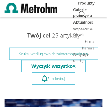
Produkty
Gałęzie
przemysłu
Aktualności
Wsparcie &
Twój cel
25 artykuły
Serwis
Firma
Kariera
Szukaj według swoich zainteresowań
Zapytaj o
ofertę
Wyczyść wszystko
Subskrybuj