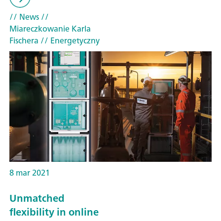
// News
//
Miareczkowanie Karla
Fischera
// Energetyczny
8 mar 2021
Unmatched
flexibility in online