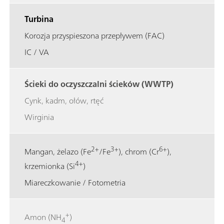
Turbina
Korozja przyspieszona przepływem (FAC)
IC / VA
Ścieki do oczyszczalni ścieków (WWTP)
Cynk, kadm, ołów, rtęć
Wirginia
2+
3+
6+
Mangan, żelazo (Fe
/Fe
), chrom (Cr
),
4+
krzemionka (Si
)
Miareczkowanie / Fotometria
+
Amon (NH
)
4