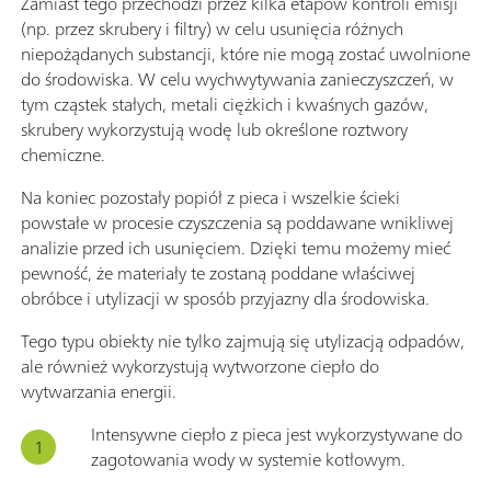
Zamiast tego przechodzi przez kilka etapów kontroli emisji
(np. przez skrubery i filtry) w celu usunięcia różnych
niepożądanych substancji, które nie mogą zostać uwolnione
do środowiska. W celu wychwytywania zanieczyszczeń, w
tym cząstek stałych, metali ciężkich i kwaśnych gazów,
skrubery wykorzystują wodę lub określone roztwory
chemiczne.
Na koniec pozostały popiół z pieca i wszelkie ścieki
powstałe w procesie czyszczenia są poddawane wnikliwej
analizie przed ich usunięciem. Dzięki temu możemy mieć
pewność, że materiały te zostaną poddane właściwej
obróbce i utylizacji w sposób przyjazny dla środowiska.
Tego typu obiekty nie tylko zajmują się utylizacją odpadów,
ale również wykorzystują wytworzone ciepło do
wytwarzania energii.
Intensywne ciepło z pieca jest wykorzystywane do
zagotowania wody w systemie kotłowym.