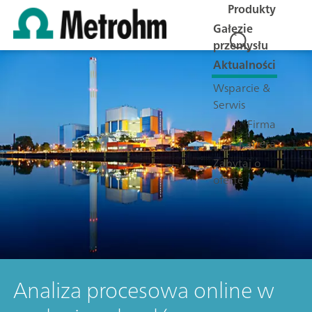
Produkty
Gałęzie
przemysłu
Aktualności
Wsparcie &
Serwis
Firma
Kariera
Zapytaj o
ofertę
Analiza procesowa online w