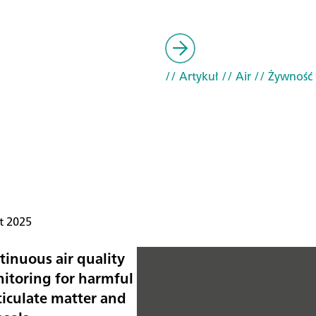
// Artykuł
// Air
// Żywność 
t 2025
tinuous air quality
itoring for harmful
ticulate matter and