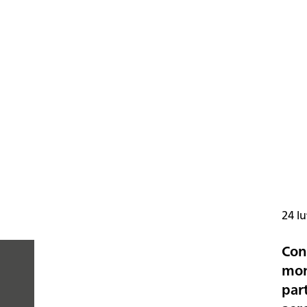
24 lu
Con
mon
par
PEOPLE