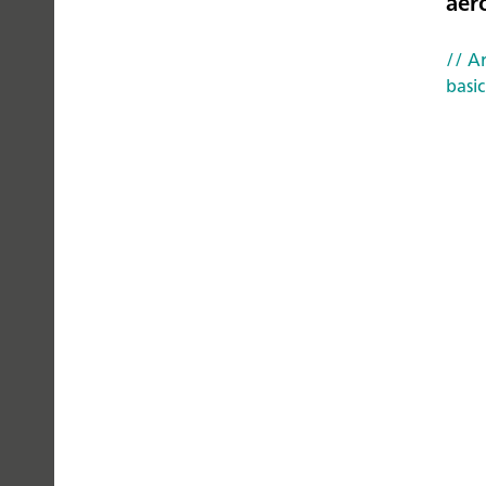
aer
YOU
// A
CAN
basic
TRUST