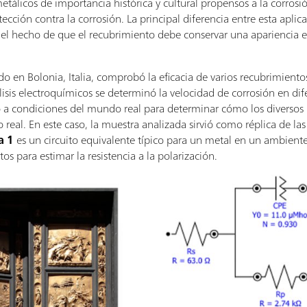
etálicos de importancia histórica y cultural propensos a la corrosió
cción contra la corrosión. La principal diferencia entre esta aplica
s el hecho de que el recubrimiento debe conservar una apariencia est
do en Bolonia, Italia, comprobó la eficacia de varios recubrimien
lisis electroquímicos se determinó la velocidad de corrosión en di
ó a condiciones del mundo real para determinar cómo los diversos
o real. En este caso, la muestra analizada sirvió como réplica de las
a 1
es un circuito equivalente típico para un metal en un ambient
os para estimar la resistencia a la polarización.