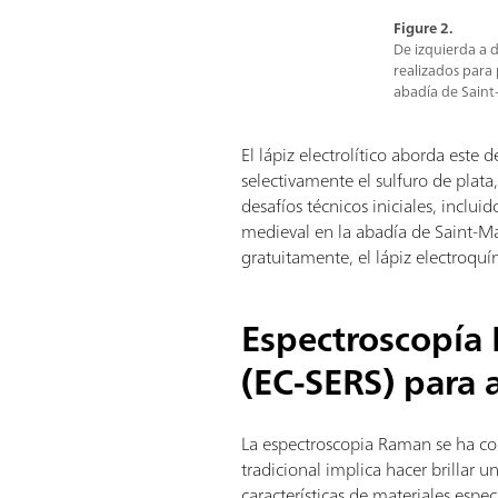
Figure 2.
De izquierda a d
realizados para p
abadía de Sain
El lápiz electrolítico aborda este 
selectivamente el sulfuro de plata,
desafíos técnicos iniciales, inclui
medieval en la abadía de Saint-M
gratuitamente, el lápiz electroquí
Espectroscopía
(EC-SERS) para 
La espectroscopia Raman se ha con
tradicional implica hacer brillar u
características de materiales espe