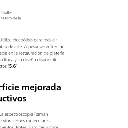
detalles
l tesoro de la
iliza electrólisis para reducir
 obra de arte. A pesar de enfrentar
acia en la restauración de platería
n línea y su diseño disponible
tos [
5
,
6
].
ficie mejorada
uctivos
La espectroscopia Raman
car vibraciones moleculares
entos, tintes, barnices y otros