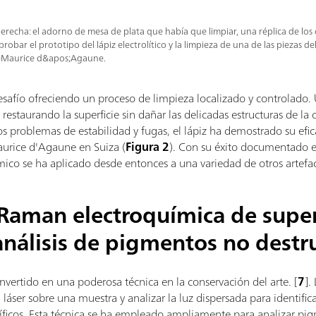
erecha: el adorno de mesa de plata que había que limpiar, una réplica de los 
robar el prototipo del lápiz electrolítico y la limpieza de una de las piezas de
t-Maurice d&apos;Agaune.
desafío ofreciendo un proceso de limpieza localizado y controlado. Ut
 restaurando la superficie sin dañar las delicadas estructuras de la
dos problemas de estabilidad y fugas, el lápiz ha demostrado su efic
aurice d'Agaune en Suiza (
Figura 2
). Con su éxito documentado e
mico se ha aplicado desde entonces a una variedad de otros artefac
 Raman electroquímica de super
análisis de pigmentos no destr
vertido en una poderosa técnica en la conservación del arte.
[
7
].
n láser sobre una muestra y analizar la luz dispersada para identifi
cíficos. Esta técnica se ha empleado ampliamente para analizar pigm