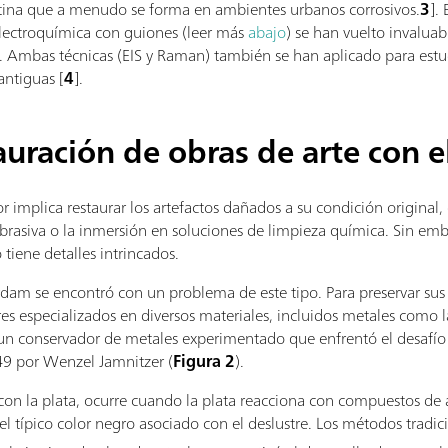
tina que a menudo se forma en ambientes urbanos corrosivos.
3
].
electroquímica con guiones (leer más
abajo
) se han vuelto invaluab
 Ambas técnicas (EIS y Raman) también se han aplicado para estud
ntiguas [
4
].
auración de obras de arte con 
r implica restaurar los artefactos dañados a su condición original, 
abrasiva o la inmersión en soluciones de limpieza química. Sin emb
 tiene detalles intrincados.
am se encontró con un problema de este tipo. Para preservar sus 
 especializados en diversos materiales, incluidos metales como la
n conservador de metales experimentado que enfrentó el desafío 
49 por Wenzel Jamnitzer (
Figura 2
).
on la plata, ocurre cuando la plata reacciona con compuestos de 
el típico color negro asociado con el deslustre. Los métodos tradi