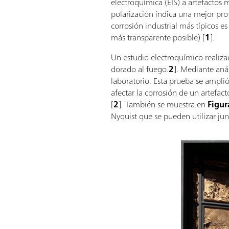
electroquímica (EIS) a artefactos m
polarización indica una mejor prote
corrosión industrial más típicos e
más transparente posible) [
1
].
Un estudio electroquímico realiza
dorado al fuego.
2
]. Mediante aná
laboratorio. Esta prueba se ampli
afectar la corrosión de un artefact
[
2
]. También se muestra en
Figur
Nyquist que se pueden utilizar junt