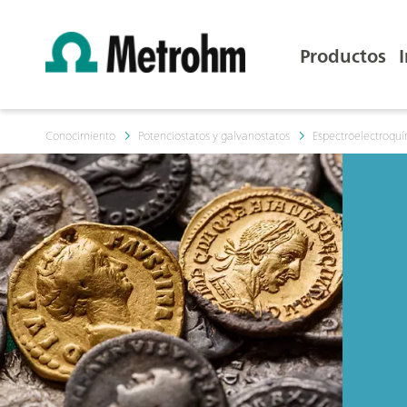
Productos
Conocimiento
Potenciostatos y galvanostatos
Espectroelectroqu