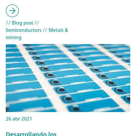
// Blog post
//
Semiconductors
// Metals &
mining
26 abr 2021
Desarrollando los