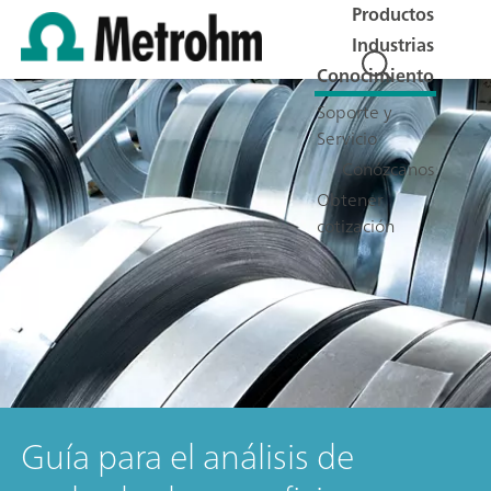
Productos
Industrias
Conocimiento
Soporte y
Servicio
Conózcanos
Obtener
cotización
Guía para el análisis de