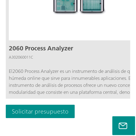
2060 Process Analyzer
A302060011C
El2060 Process Analyzer es un instrumento de análisis de quí
húmeda online que sirve para innumerables aplicaciones. Est
instrumento de análisis de procesos ofrece un nuevo concept
modularidad que consiste en una plataforma central, denom
"armario básico".El armario básico consta de dos secciones. L
sección superior contiene una pantalla táctil y un ordenador
Solicitar presupuesto
industrial. La sección inferior contiene la parte húmeda flexibl
donde se aloja el hardware para el análisis propiamente dicho.
capacidad básica de la parte húmeda no es suficiente para res
un desafío analítico, entonces el armario básico puede amplia