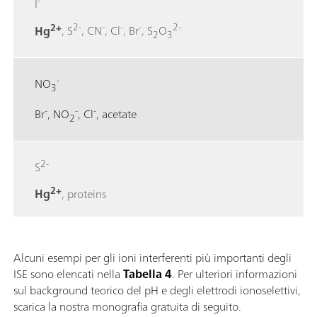
I
2+
2-
-
-
-
2-
Hg
, S
, CN
, Cl
, Br
, S
O
2
3
-
NO
3
-
-
-
Br
, NO
, Cl
, acetate
2
2-
S
2+
Hg
, proteins
Alcuni esempi per gli ioni interferenti più importanti degli
ISE sono elencati nella
Tabella 4
. Per ulteriori informazioni
sul background teorico del pH e degli elettrodi ionoselettivi,
scarica la nostra monografia gratuita di seguito.