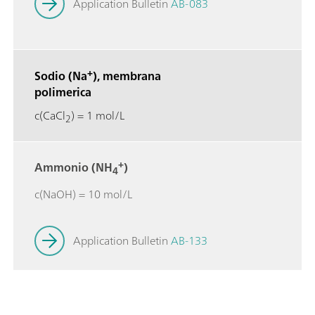
Application Bulletin
AB-083
+
Sodio (Na
), membrana
polimerica
c(CaCl
) = 1 mol/L
2
+
Ammonio (NH
)
4
c(NaOH) = 10 mol/L
Application Bulletin
AB-133