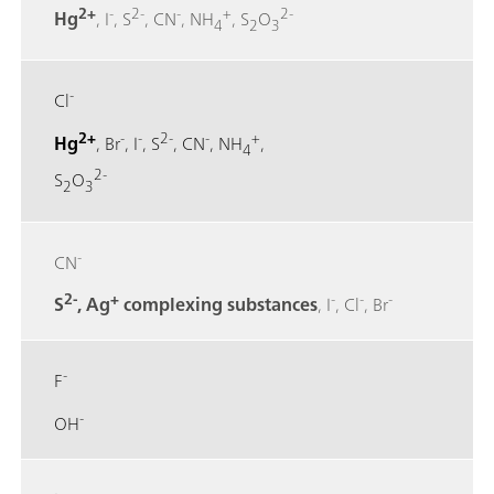
2+
-
2-
-
+
2-
Hg
, I
, S
, CN
, NH
, S
O
4
2
3
-
Cl
2+
-
-
2-
-
+
Hg
, Br
, I
, S
, CN
, NH
,
4
2-
S
O
2
3
-
CN
2-
+
-
-
-
S
, Ag
complexing substances
, I
, Cl
, Br
-
F
-
OH
-