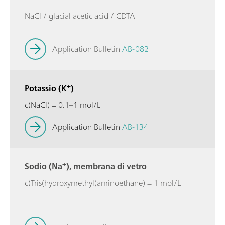
NaCl / glacial acetic acid / CDTA
Application Bulletin
AB-082
+
Potassio (K
)
c(NaCl) = 0.1–1 mol/L
Application Bulletin
AB-134
+
Sodio (Na
), membrana di vetro
c(Tris(hydroxymethyl)aminoethane) = 1 mol/L