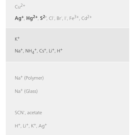
2+
Cu
+
2+
2-
-
-
-
3+
2+
Ag
,
Hg
,
S
, Cl
, Br
, I
, Fe
, Cd
+
K
+
+
+
+
+
Na
, NH
, Cs
, Li
, H
4
+
Na
(Polymer)
+
Na
(Glass)
-
SCN
, acetate
+
+
+
+
H
, Li
, K
, Ag