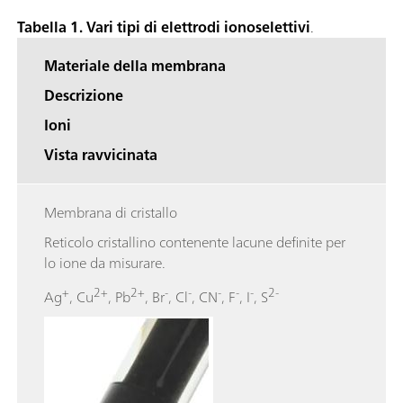
Tabella 1. Vari tipi di elettrodi ionoselettivi
.
Materiale della membrana
Descrizione
Ioni
Vista ravvicinata
Membrana di cristallo
Reticolo cristallino contenente lacune definite per
lo ione da misurare.
+
2+
2+
-
-
-
-
-
2-
Ag
, Cu
, Pb
, Br
, Cl
, CN
, F
, I
, S