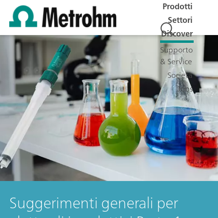
Prodotti
Settori
Discover
Supporto
& Service
Società
Jobs
Suggerimenti generali per