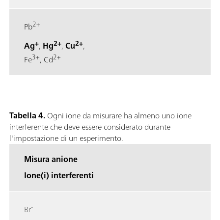
2+
Pb
+
2+
2+
Ag
,
Hg
,
Cu
,
3+
2+
Fe
, Cd
Tabella 4.
Ogni ione da misurare ha almeno uno ione
interferente che deve essere considerato durante
l'impostazione di un esperimento.
Misura anione
Ione(i) interferenti
-
Br