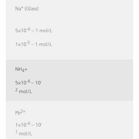
+
Na
(Glass)
-6
5×10
– 1 mol/L
-5
1×10
– 1 mol/L
NH
+
4
-6
-
5×10
– 10
2
mol/L
2+
Pb
-6
-
1×10
– 10
1
mol/L