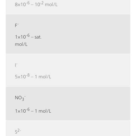
-6
-2
8×10
– 10
mol/L
-
F
-6
1×10
– sat.
mol/L
-
I
-8
5×10
– 1 mol/L
-
NO
3
-6
1×10
– 1 mol/L
2-
S