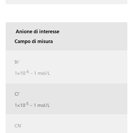
Anione di interesse
Campo di misura
-
Br
-6
1×10
– 1 mol/L
-
Cl
-5
1×10
– 1 mol/L
-
CN