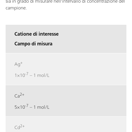
sia in grado di misurare nell'intervallo di concentrazione del
campione.
Catione di interesse
Campo di misura
+
Ag
-7
1×10
– 1 mol/L
2+
Ca
-7
5×10
– 1 mol/L
2+
Cd