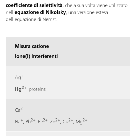
coefficiente di selettività
, che a sua volta viene utilizzato
nell
'equazione di Nikolsky
, una versione estesa
dell'equazione di Nernst.
Misura catione
Ione(i) interferenti
+
Ag
2+
Hg
, proteins
2+
Ca
+
2+
2+
2+
2+
2+
Na
, Pb
, Fe
, Zn
, Cu
, Mg