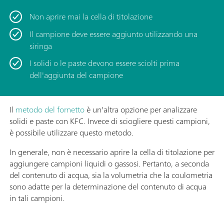
Non aprire mai la cella di titolazione
Il campione deve essere aggiunto utilizzando una
siringa
I solidi o le paste devono essere sciolti prima
dell'aggiunta del campione
Il
metodo del fornetto
è un'altra opzione per analizzare
solidi e paste con KFC. Invece di sciogliere questi campioni,
è possibile utilizzare questo metodo.
In generale, non è necessario aprire la cella di titolazione per
aggiungere campioni liquidi o gassosi. Pertanto, a seconda
del contenuto di acqua, sia la volumetria che la coulometria
sono adatte per la determinazione del contenuto di acqua
in tali campioni.