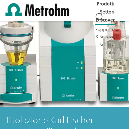
Prodotti
Settori
Discover
Supporto
& Service
Società
Jobs
Titolazione Karl Fischer: