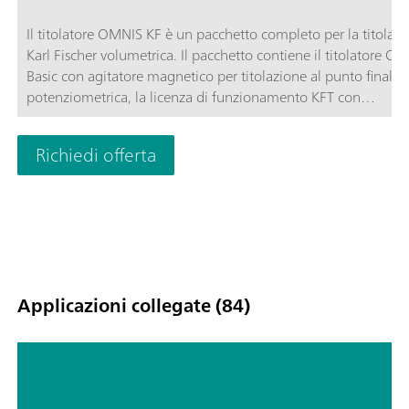
Il titolatore OMNIS KF è un pacchetto completo per la titolaz
Karl Fischer volumetrica. Il pacchetto contiene il titolatore O
Basic con agitatore magnetico per titolazione al punto finale
potenziometrica, la licenza di funzionamento KFT con
condizionamento, l'OMNIS Solvent Module e tutti gli accessor
la titolazione Karl Fischer volumetrica.Approfittate della
Richiedi offerta
straordinaria semplicità di utilizzo per l'utente grande
all'avviamento automatico della titolazione dopo l'aggiunta d
campione e della massima sicurezza grazie alla gestione dei
reagenti senza contatto con il 3S-Liquid Adapter e l'OMNIS S
Module.
Applicazioni collegate (84)
Determinazione del contenuto
d'acqua nelle compresse tramite