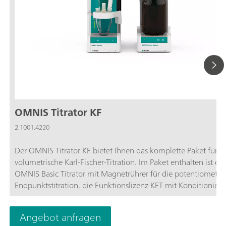
OMNIS Titrator KF
2.1001.4220
Der OMNIS Titrator KF bietet Ihnen das komplette Paket für
volumetrische Karl-Fischer-Titration. Im Paket enthalten ist de
OMNIS Basic Titrator mit Magnetrührer für die potentiometri
Endpunktstitration, die Funktionslizenz KFT mit Konditioniere
OMNIS Solvent Module und das komplette Zubehör für die
volumetrische Karl-Fischer-Titration.Profitieren Sie von der
Angebot anfragen
einzigartigen Benutzerfreundlichkeit mit dem automatischen