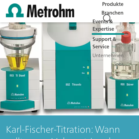
Produkte
Branchen
Events &
Expertise
Support &
Service
Unternehmen
Jobs
Karl-Fischer-Titration: Wann