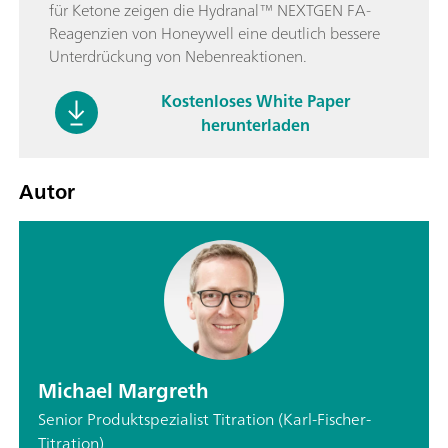
für Ketone zeigen die Hydranal™ NEXTGEN FA-
Reagenzien von Honeywell eine deutlich bessere
Unterdrückung von Nebenreaktionen.
Kostenloses White Paper
herunterladen
Autor
Michael Margreth
Senior Produktspezialist Titration (Karl-Fischer-
Titration)