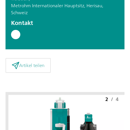
Metrohm Internationaler Hauptsitz, Herisau,
Schweiz
Kontakt
Artikel teilen
2
/
4