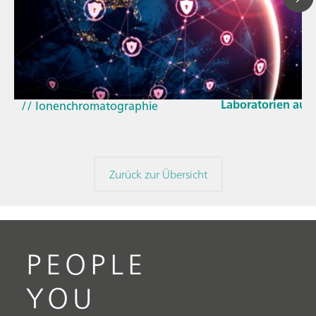
23. März 2026
// Blogartikel
Wie sich die aktu
// Nahinfrarot-Spektroskopie
und der EU-Cyber 
(NIRS)
Laboratorien aus
// Ionenchromatographie
Zurück zur Übersicht
PEOPLE
YOU