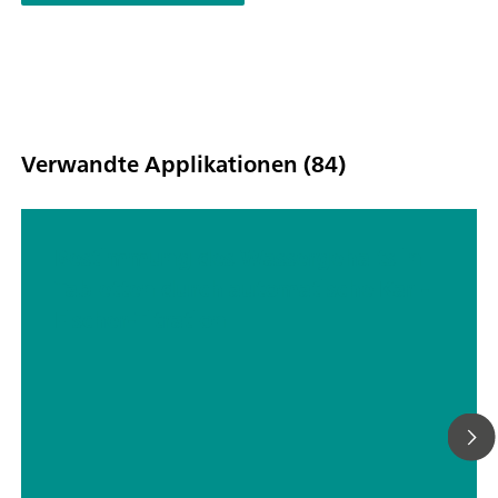
Titrationsstart nach der Probenzugabe und maximaler Sicherh
dank kontaktfreiem Reagenzhandling mit dem 3S-Liquid Ada
und OMNIS Solvent Module.
Verwandte Applikationen (84)
Bestimmung des Wassergehalts in
Tabletten durch automatische Karl-
Fischer-Titration