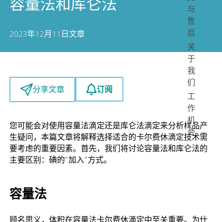
容量法和库仑法
与
售
后
2023年12月11日
文章
关
于
我
们
订阅
分享文章
工
作
机
您可能会对使用容量法滴定还是库仑法滴定来分析样品产
会
生疑问，本篇文章将解释选择适合的卡尔费休滴定技术需
要考虑的重要因素。首先，我们将讨论容量法和库仑法的
主要区别：碘的”加入”方式。
容量法
顾名思义，体积在容量法卡尔费休滴定中至关重要。为什