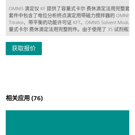
OMNIS 滴定仪 KF 提供了容量式卡尔·费休滴定法用完整套
套件中包含了电位分析终点滴定用带磁力搅拌器的 OMNIS Bas
Titrator、带平衡的功能许可证 KFT、OMNIS Solvent Modul
量式卡尔·费休滴定法用完整附件。由于使用了 3S 试剂瓶适
OMNIS Solvent Module，故此可以无接触完成试剂处理，
够在样品添加之后进行自动滴定，并且具有良好的安全性，
获取报价
实现了良好的用户友好性，让您受益匪浅。
相关应用 (76)
卡尔费休库仑法测定体积含水量 – 卡尔
费休容量滴定法的技巧和窍门