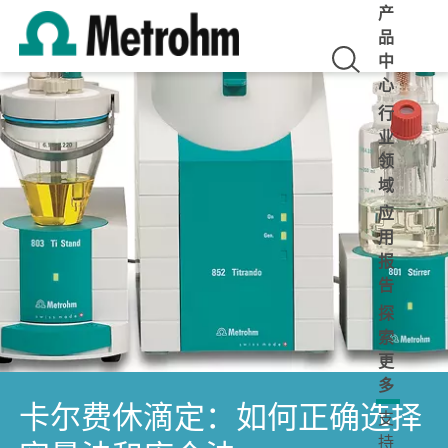
产
品
中
心
行
业
领
域
应
用
报
告
探
索
更
多
卡尔费休滴定：如何正确选择
支
持