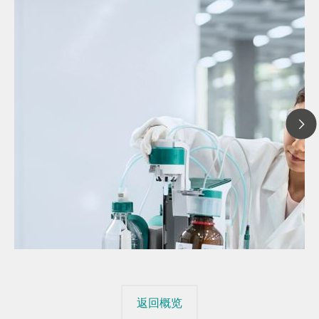
2022年5月23
Hydranal™
// 文章 博客 blog
电位滴定平台
// 卡尔费休水分测定仪 水分滴定仪
别的安全性
// 通识
返回概览