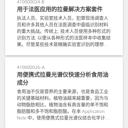
410000024-B
当。为了证明这一点，我们对一些要求极高且
用于法医应用的拉曼解决方案套件
具有挑战性的应用进行了测试，在这些应用中
执法人员、实验室技术人员、犯罪现场调查人
对样品进行现场远距离识别可能是明智的。
员和许多其他人员在法医调查中面临识别材料
的重大挑战。传统上, 技术人员使用多种形式的
识别方法, 以便从各种形式的法医样本中收集结
果。尽管某些技术是精确实验室识别的理想选
择, 但许多技术 （如拉曼光谱） 可成功用于直
接在现场或实验室中识别多种法医样品类型。
拉曼光谱被缴获毒品分析科学工作组
410000026-A
（SWGDRUG；版本 7.1，2016）归类为 A 类
用便携式拉曼光谱仪快速分析食用油
分析方法。
成分
食用油不仅是营养的主要来源，也是食品工业
的关键基础材料。植物油越来越重要，因为与
动物脂肪相比，植物油含有高含量的单不饱和
脂肪酸和多不饱和脂肪酸。在本 Application
Note 中，使用便携式拉曼光谱仪结合化学计量
学软件分析了橄榄油、山茶油、花生油、葵花