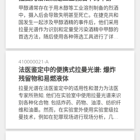
甲醇通常存在于用木醇等工业溶剂制备的烈酒
中，摄入后会导致失明甚至死亡。在捷克共和
国发生一起涉及甲醇酒精的事件后，他们采用
拉曼光谱作为识别和定量受污染酒精中甲醇的
首选方法，随后使用各种筛选工具进行了详尽
的研究。本应用报告讨论了拉曼光谱是该应用
的理想选择的原因，并展示了掺甲醇朗姆酒拉
曼分析的真实例子。
410000021-A
法医鉴定中的便携式拉曼光谱: 爆炸
残留物和易燃液体
拉曼光谱在法医鉴定中的适用性和潜力为法医
专家所熟知, 他们在实验室中使用拉曼光谱来识
别各种化合物, 包括炸药、药物、油漆、纺织纤
维和油墨。然而，在实验室外使用实验室级拉
曼技术，例如在犯罪现场进行现场分析，几年
前一直被认为只有在法医小说中才是可能的。
幸运的是,现代便携式拉曼光谱仪在市场上是可
以买到的, 其仪器特性与实验室拉曼光谱仪相