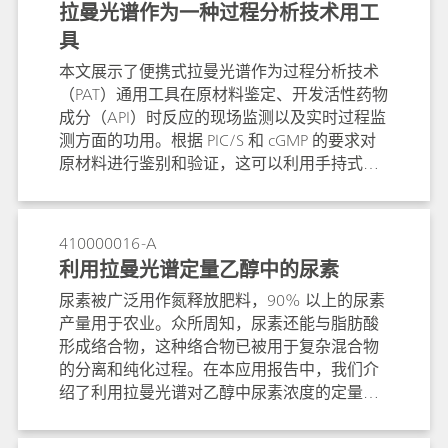
拉曼光谱作为一种过程分析技术用工
低，正常拉曼光谱通常不够灵敏，无法从药片
具
表面检测到API。因此，我们开发了一种基于表
面增强拉曼光谱（SERS）的方法，使用手持式
本文展示了便携式拉曼光谱作为过程分析技术
拉曼光谱仪识别阿普唑仑片剂中的低剂量
（PAT）通用工具在原材料鉴定、开发活性药物
（<0.2%）API。如果从阿普唑仑片剂中没有观
成分（API）时反应的现场监测以及实时过程监
察到相应的SERS特征峰，则该片剂被怀疑为假
测方面的功用。根据 PIC/S 和 cGMP 的要求对
药。该方法证明了SERS的能力，可以快速验证
原材料进行鉴别和验证，这可以利用手持式拉
阿普唑仑片剂，用于防伪目的。
曼仪轻松完成。便携式拉曼系统使用户能够进
行测量,从而加深对过程的了解, 并为在试点工
厂或大型生产现场实施的拉曼测量提供概念证
410000016-A
明。对于重复进行的已知反应或反应的连续在
利用拉曼光谱定量乙醇中的尿素
线过程监控,拉曼为过程理解提供了一个方便的
尿素被广泛用作氮释放肥料，90% 以上的尿素
解决方案, 并为过程控制奠定了基础。
产量用于农业。众所周知，尿素还能与脂肪酸
形成络合物，这种络合物已被用于复杂混合物
的分离和纯化过程。在本应用报告中，我们介
绍了利用拉曼光谱对乙醇中尿素浓度的定量分
析，并展示了如何利用这种方法确定尿素在硬
脂酸固体包合物中的百分比。