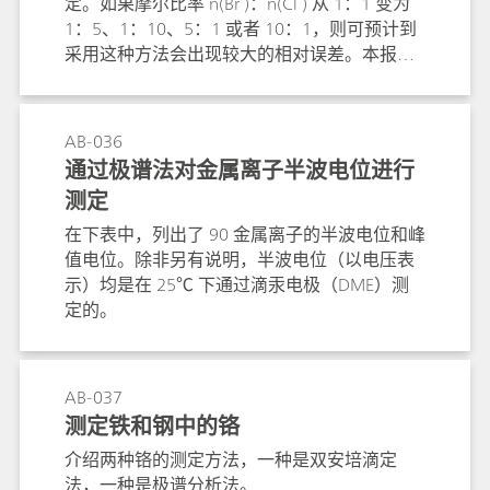
定。如果摩尔比率 n(Br )：n(Cl ) 从 1：1 变为
1：5、1：10、5：1 或者 10：1，则可预计到
采用这种方法会出现较大的相对误差。本报告
介绍另一种滴定方法，这种方法可在氯化物过
量的情况下测定溴化物。从滴定分析角度来
看，无法在溴化物过量的情况下测定浓度较低
AB-036
的氯化物。
通过极谱法对金属离子半波电位进行
测定
在下表中，列出了 90 金属离子的半波电位和峰
值电位。除非另有说明，半波电位（以电压表
示）均是在 25℃ 下通过滴汞电极（DME）测
定的。
AB-037
测定铁和钢中的铬
介绍两种铬的测定方法，一种是双安培滴定
法，一种是极谱分析法。