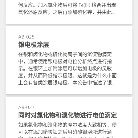
何反应。加入氯化物后可将 Fe(III) 络合并出现
氧化还原反应。之后再添加碘化钾，并由此将
Cu(II) 还原为 Cu(I) 并将释放出的碘再与 Fe(II)
溶液一起用 Pt-Titrode 铂电极进行滴定。化学反
应：Au(III) + 3 Fe(II) → Au + 3 Fe(III)2 Cu(II) + 2 I
AB-025
- → 2 Cu(I) + I 2I 2 + 2 Fe(II) → 2 I - + 2 Fe(III)
银电极涂层
在银和卤化物或硫化物离子间的沉淀物滴定
中，通常使用银电极对电位分析终点进行指
示。在银环上加附涂层可以增加电极的灵敏
度，并从而降低指示极限。这就是为什么市面
上会有各类涂层银电极。本公告中描述了银电
极的银环是如何通过电解来涂覆 AgCl、AgBr、
AgI 或 Ag2S 的。
AB-027
同时对氯化物和溴化物进行电位滴定
如果氯化物和溴化物的摩尔浓度大致相等，便
可以在添加醋酸钡之后用硝酸银溶液进行滴