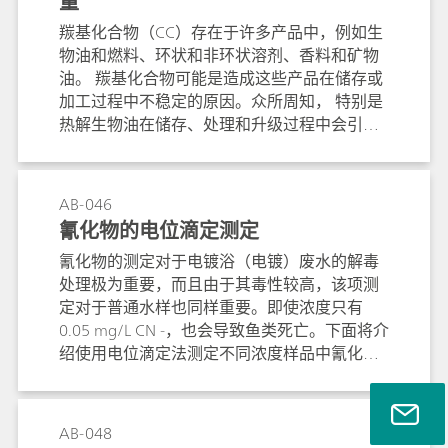
量
羰基化合物（CC）存在于许多产品中，例如生
物油和燃料、环状和非环状溶剂、香料和矿物
油。 羰基化合物可能是造成这些产品在储存或
加工过程中不稳定的原因。众所周知， 特别是
热解生物油在储存、处理和升级过程中会引起
各种问题。本简报描述了通过电位滴定法测定
羰基化合物的水溶液和非水溶液分析滴定方
法。
AB-046
氰化物的电位滴定测定
氰化物的测定对于电镀浴（电镀）废水的解毒
处理极为重要，而且由于其毒性较高，该项测
定对于普通水样也同样重要。即使浓度只有
0.05 mg/L CN -，也会导致鱼类死亡。下面将介
绍使用电位滴定法测定不同浓度样品中氰化物
的过程。化学反应：2 CN - + Ag + → [Ag(CN)
2] -[Ag(CN) 2] - + Ag + → 2 AgCN
AB-048