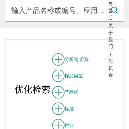
与
售
后
关
于
我
们
工
分析物 参数
作
机
会
样品类型
优化检索
产品线
标准
行业