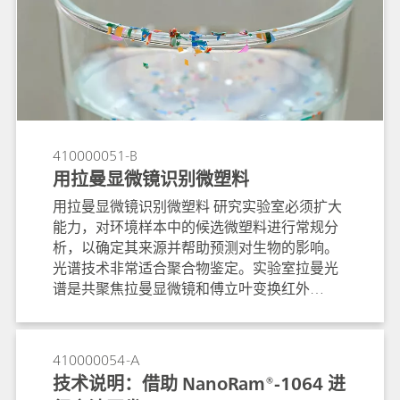
1885 年的的老旧信封进行文化遗产分析时发挥
了无以伦比的作用。
410000051-B
用拉曼显微镜识别微塑料
用拉曼显微镜识别微塑料 研究实验室必须扩大
能力，对环境样本中的候选微塑料进行常规分
析，以确定其来源并帮助预测对生物的影响。
光谱技术非常适合聚合物鉴定。实验室拉曼光
谱是共聚焦拉曼显微镜和傅立叶变换红外
（FTIR）显微镜的替代品，可用于快速鉴定聚
合物材料。本应用说明中使用了拉曼显微镜来
识别极小的微塑料颗粒。
410000054-A
技术说明：借助 NanoRam®-1064 进