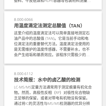
塑料、牛皮纸袋和HDPE容器等包装材料测量样
品。使用1064 nm波长激光器来抑制荧光。通
过ID算法分离包装材料和样品特征峰，并将其
进行光谱库比对，以实现快速识别。
8.000.6066
用温度滴定法测定总酸值（TAN）
这里介绍的温度滴定法可以简单直接地测定石
油产品中的总酸值 (TAN)。它是当前手动和电
位滴定法的重要替代方法。温度滴定法使用的
是无需维护的温度传感器，不需要补水，也不
会产生结垢和基质效应。该程序只需极少的样
品制备。根据 ASTM D664 标准，该方法与电
位滴定法的结果非常接近，但在重现性和分析
速度方面，温度滴定法要优良得多，大约一分
8.000.6112
钟即可完成测定。
技术简报：水中的卤乙酸的检测
LC-MS/MS定量方法通常用于测定痕量有机化合
物。然而，高极性反相（RP）对极性化合物缺
乏足够的保留，或者对带电有机物没有保留。
通过将IC的灵活性与MS/MS检测器的优异分辨