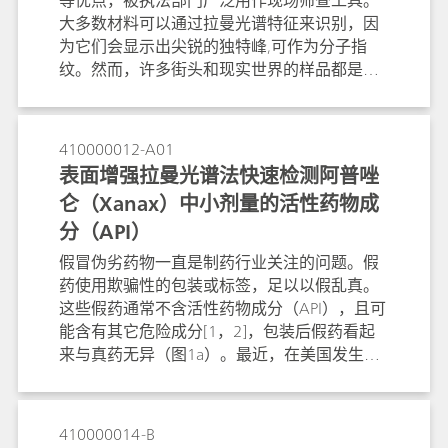
等优点，被执法部门广泛用作现场筛查工具。
大多数材料可以通过拉曼光谱特征来识别，因
为它们会显示出尖锐的独特峰,可作为分子指
纹。然而，许多街头和现实世界的样品都是深
色的，且不纯。深色通常是由于杂质造成的, 会
产生荧光, 从而干扰拉曼测量。抑制样品荧光和
增强拉曼活性/信号的一种方法是使用表面增强
410000012-A01
拉曼光谱（SERS）。
表面增强拉曼光谱法快速检测阿普唑
仑（Xanax）中小剂量的活性药物成
分（API）
假冒伪劣药物一直是制药行业关注的问题。假
药使用欺骗性的包装或标签，足以以假乱真。
这些假药通常不含活性药物成分（API），且可
能含有其它危险成分[1，2]，包装后假药看起
来与真药无异（图1a）。最近，在美国发生了
几起过量用药事件，比如使用含有强效阿片类
芬太尼假冒阿普唑仑[3]。由于这些非常危险的
假药普遍存在，有必要开发一种能够快速确认
410000014-B
疑似假药的技术。由于药物中的原料药浓度较