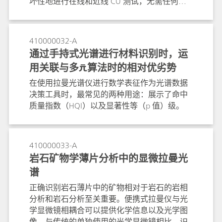
坏性地进行在线和近线 CU 测试，无需任何样
品前处理。透射近红外光谱虽然快速且非破坏
性, 但化学选择性较差, 对测试环境的变化非常
敏感。透射拉曼光谱结合化学计量学建模因其
410000032-A
化学特异性高而迅速成为一种有价值的 CU 测
通过手持式光谱进行材料识别时，运
试技术，这在处理含有多种成分的复杂药物制
用关联与多元算法时的相对优劣势
剂时特别有用。
在使用拉曼光谱仪进行数学表征作为光谱数据
决策工具时，最常见的两种用途：展示了命中
质量指数（HQI）以及显著性等（p 值）级。
410000033-A
岩石矿物学薄片分析中的显微拉曼光
谱
正确识别岩石薄片中的矿物相对于岩石的岩相
分析和岩石分析至关重要。便携式拉曼仪与光
学显微镜相耦合可以提供化学信息以及光学图
像，与传统的单独使用的光学显微镜相比，识