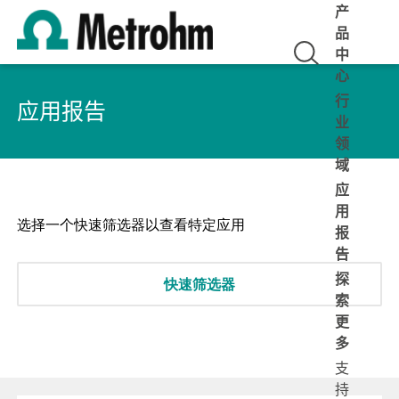
产
品
中
心
行
应用报告
业
领
域
应
用
选择一个快速筛选器以查看特定应用
报
告
探
快速筛选器
索
更
多
支
持