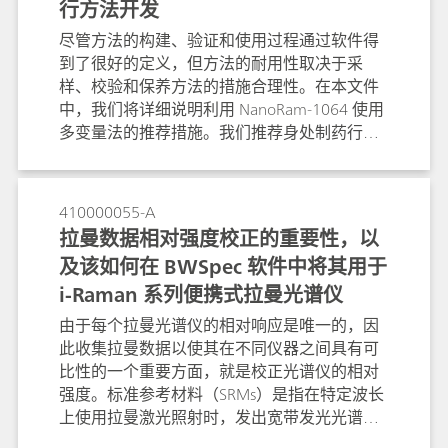
行方法开发
尽管方法的构建、验证和使用过程通过软件得
到了很好的定义，但方法的耐用性取决于采
样、校验和保养方法的措施合理性。在本文件
中，我们将详细说明利用 NanoRam-1064 使用
多变量法的推荐措施。我们推荐身处制药行业
的终端用户们采取这些措施，并将继续拓展到
其他行业。本文档旨在为希望利用 NanoRam-
1064 的用户提供一个常规参考，帮助他们建立
410000055-A
起方法开发、校验和实施的标准操作规程。
拉曼数据相对强度校正的重要性，以
及该如何在 BWSpec 软件中将其用于
i-Raman 系列便携式拉曼光谱仪
由于每个拉曼光谱仪的相对响应是唯一的，因
此收集拉曼数据以使其在不同仪器之间具有可
比性的一个重要方面，就是校正光谱仪的相对
强度。标准参考材料（SRMs）是指在特定波长
上使用拉曼激光照射时，发出宽带发光光谱的
光学玻璃。该光谱用于特定仪器的光谱强度响