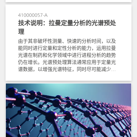
应校正，以去除仪器伪影。i-Raman 系列便携
式拉曼光谱仪的标准软件 BWSpec 具有使用仪
410000057-A
器特定校正的功能。本技术说明中解释了相对
技术说明：拉曼定量分析的光谱预处
强度校正，以及如何将其用于 BWSpec 软件。
理
由于其非破坏性测量、快速的分析时间，以及
能同时进行定量和定性分析的能力，运用拉曼
光谱在制药和化学领域中进行进程分析的趋势
仍在增长。光谱预处理算法通常应用于定量光
谱数据，以增强光谱特征，同时尽可能减少与
所讨论的分析物无关的可变性。在本技术说明
中，我们通过实际应用案例讨论了与拉曼光谱
相关的主要预处理方式，并回顾了B&W Tek 和
瑞士万通软件中现有的算法，以便读者能够轻
松地应用它们来构建拉曼定量模型。