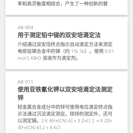
率和高灵敏度相结合，产生了一种创新的替代
方法——离子色谱（IC）和MS/MS检测器联用
系统。这张简报展示了一种快速、稳定和可靠
的IC-MS/MS方法，通过将瑞士万通940专业型
AB-004
离子色谱仪器与 SCIEX的高端MS/MS系统
用于测定铅中锑的双安培滴定法
QTRAP 6500+联用，检测HAAs和其他离子分析
介绍通过双安培终点指示自动滴定方法来测定
物。该联用系统可以进行检测痕量HAA的检
电缆铅锑合金中的锑（约 1% Sb）。使用 0.01
测，检出限在0.02μg/mL至0.2μg/L之间。这种
mol/L KBrO 溶液作为滴定剂。
检测方法完全满足欧盟饮用水指南中规定的灵
敏度要求，该指南规定了代表性样品中存在的
一氯乙酸、二氯乙酸、三氯乙酸、一溴乙酸和
二溴乙酸的最大残留水平（MRL）为60
AB-011
mg/mL。
使用亚铁氰化钾以双安培滴定法测定
锌
轻金属合金成分中的锌可使用电位滴定终点指
示法通过沉淀滴定测定。除锌的测定外，还可
以测定镉。2 K 4[Fe(CN) 6] + 3 ZnCl 2 → K 2Zn
3[Fe(CN) 6] 2 + 6 KCl