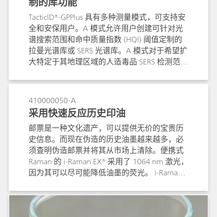
制的库功能
TacticID®-GPPlus 具有多种测量模式，可支持安
全和安保用户。A 模式允许用户创建可针对光
谱搜索范围和命中质量指数 (HQI) 阈值定制的
拉曼光谱库或 SERS 光谱库。A 模式对于希望扩
大特定于其地理区域的人造毒品 SERS 检测范围
的法医实验室或确保前景市场的食品安全是很
有用的。在此示例中，使用 A 模式创建了三聚
氰胺的 SERS 库，以使用单指示剂峰轻松检测婴
410000050-A
儿配方奶粉中是否存在三聚氰胺。
采用快速反应历史印油
邮票是一种文化遗产，可以提供无价的宝贵历
史信息。而现在伪造的历史油墨越来越多，必
须查明伪造邮票并将其从市场上清除。便携式
Raman 的 i-Raman EX® 采用了 1064 nm 激光，
因为其可以尽可能降低油墨的荧光。 i-Raman
EX® 还有具有低至 1% 的低激光功率功能，以
防止邮票灼伤，而且 Raman 的视频显微镜系
统，可以分析出最细微的细节，它在对一件