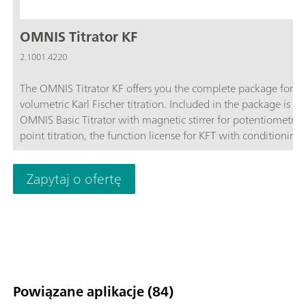
OMNIS Titrator KF
2.1001.4220
The OMNIS Titrator KF offers you the complete package for
volumetric Karl Fischer titration. Included in the package is th
OMNIS Basic Titrator with magnetic stirrer for potentiometric
point titration, the function license for KFT with conditioning,
OMNIS Solvent Module and the complete accessories for volu
Karl Fischer titration.Benefit from the unique user-friendliness
Zapytaj o ofertę
automatic start of titration after sample addition and maxim
safety thanks to contact-free reagent handling with the 3S-Li
Adapter and OMNIS Solvent Module.
Powiązane aplikacje (84)