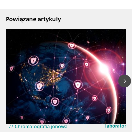
Powiązane artykuły
23 mar 2026
// Artykuł
How the up
// Spektroskopia bliskiej podczerwieni,
EU Cyber Res
NIRS
laboratorie
// Chromatografia jonowa