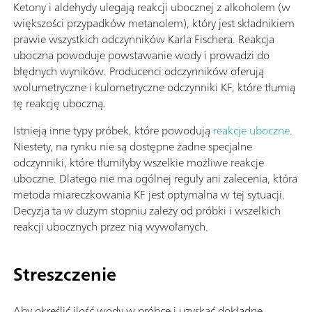
Ketony i aldehydy ulegają reakcji ubocznej z alkoholem (w
większości przypadków metanolem), który jest składnikiem
prawie wszystkich odczynników Karla Fischera. Reakcja
uboczna powoduje powstawanie wody i prowadzi do
błędnych wyników. Producenci odczynników oferują
wolumetryczne i kulometryczne odczynniki KF, które tłumią
tę reakcję uboczną.
Istnieją inne typy próbek, które powodują
reakcje uboczne
.
Niestety, na rynku nie są dostępne żadne specjalne
odczynniki, które tłumiłyby wszelkie możliwe reakcje
uboczne. Dlatego nie ma ogólnej reguły ani zalecenia, która
metoda miareczkowania KF jest optymalna w tej sytuacji.
Decyzja ta w dużym stopniu zależy od próbki i wszelkich
reakcji ubocznych przez nią wywołanych.
Streszczenie
Aby określić ilość wody w próbce i uzyskać dokładne