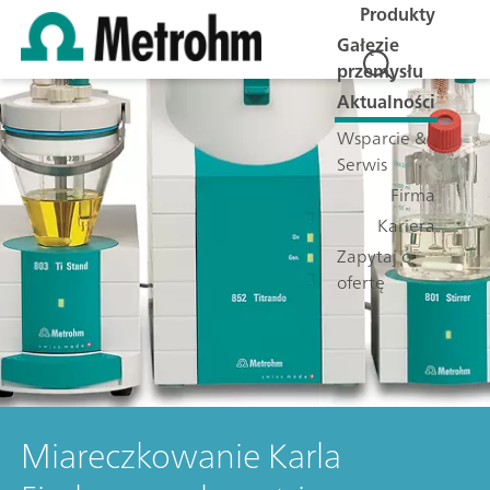
Produkty
Gałęzie
przemysłu
Aktualności
Wsparcie &
Serwis
Firma
Kariera
Zapytaj o
ofertę
Miareczkowanie Karla