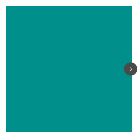
Determination of the water content
in tablets by automated Karl Fischer
titration
// Tablets, capsules, pharmaceutical powders
// Farmaceutyczny