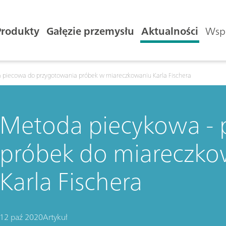
Produkty
Gałęzie przemysłu
Aktualności
Wspa
 piecowa do przygotowania próbek w miareczkowaniu Karla Fischera
Metoda piecykowa - 
próbek do miareczk
Karla Fischera
12 paź 2020
Artykuł