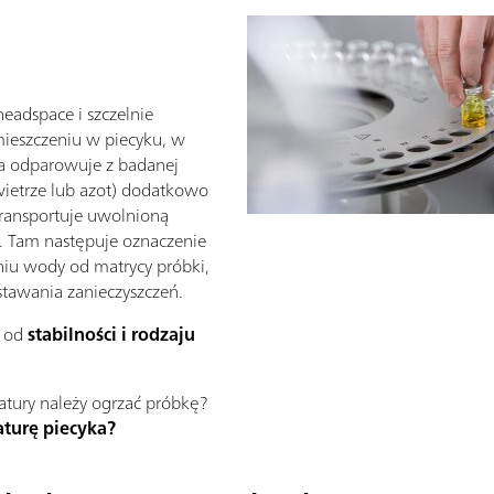
headspace i szczelnie
umieszczeniu w piecyku, w
a odparowuje z badanej
wietrze lub azot) dodatkowo
ransportuje uwolnioną
 Tam następuje oznaczenie
niu wody od matrycy próbki,
stawania zanieczyszczeń.
 od
stabilności i rodzaju
ratury należy ogrzać próbkę?
turę piecyka?