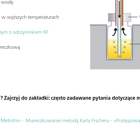
ą wodę
 w wyższych temperaturach
nym z odczynnikiem KF
areczkową
i? Zajrzyj do zakładki: często zadawane pytania dotycząc
 Metrohm – Miareczkowanie metodą Karla Fischera – «Postępowa