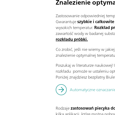
Znalezienie optyma
Zastosowanie odpowiedniej tempe
Gwarantuje
szybkie i całkowit
wysokich temperatur.
Rozkład p
zawartość wody w badanej substa
rozkładu próbki.
Co zrobić, jeśli nie wiemy w jak
znalezienie optymalnej temperatu
Poszukaj w literaturze naukowej! 
rozkładu pomoże w ustaleniu opt
Poniżej znajdziesz bezpłatny Biulet
Automatyczne oznaczanie
Rodzaje
zastosowań piecyka do
kilka aplikacji, które można pobra