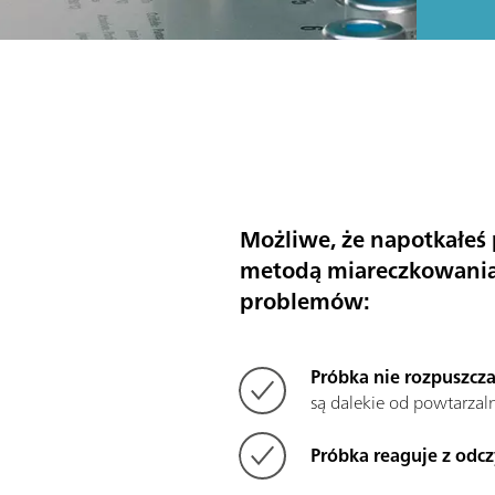
Możliwe, że napotkałeś
metodą miareczkowania K
problemów:
Próbka nie rozpuszcza
są dalekie od powtarzaln
Próbka reaguje z odc