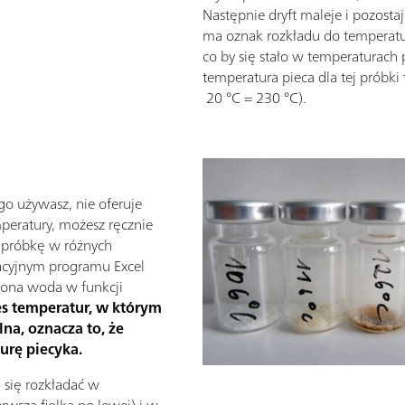
Następnie dryft maleje i pozostaje
ma oznak rozkładu do temperatu
co by się stało w temperaturac
temperatura pieca dla tej próbki
20 °C = 230 °C).
go używasz, nie oferuje
peratury, możesz ręcznie
ć próbkę w różnych
acyjnym programu Excel
iona woda w funkcji
res temperatur, w którym
na, oznacza to, że
urę piecyka.
a się rozkładać w
rwsza fiolka po lewej) i w