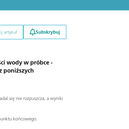
Subskrybuj
j artykuł
ci wody w próbce -
 z poniższych
dal się nie rozpuszcza, a wyniki
 punktu końcowego.