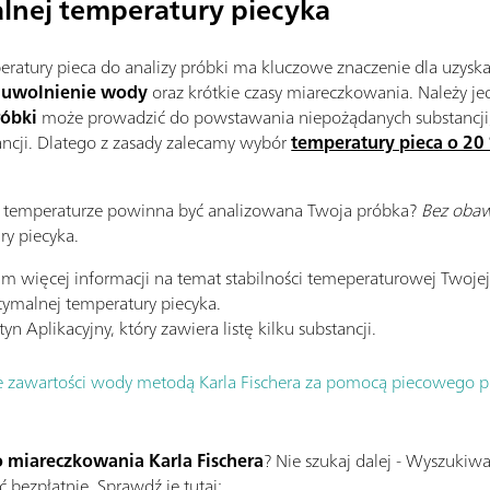
lnej temperatury piecyka
ratury pieca do analizy próbki ma kluczowe znaczenie dla uzys
e uwolnienie wody
oraz krótkie czasy miareczkowania. Należy j
róbki
może prowadzić do powstawania niepożądanych substancji
ncji. Dlatego z zasady zalecamy wybór
temperatury pieca o 20 
iej temperaturze powinna być analizowana Twoja próbka?
Bez oba
ry piecyka.
Im więcej informacji na temat stabilności temeperaturowej Twojej
ymalnej temperatury piecyka.
yn Aplikacyjny, który zawiera listę kilku substancji.
 zawartości wody metodą Karla Fischera za pomocą piecowego p
 miareczkowania Karla Fischera
? Nie szukaj dalej - Wyszukiw
ć bezpłatnie. Sprawdź je tutaj: