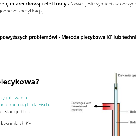
celę miareczkową i elektrody -
Nawet jeśli wymieniasz odczyn
odne ze specyfikacją.
owyższych problemów! - Metoda piecykowa KF lub technik
piecykowa?
rzygotowania
niu metodą Karla Fischera,
ubstancje które:
odczynnikach KF