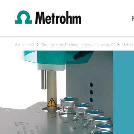
Aktualności
Titratory Karla Fischera - oznaczanie wody KF
Metoda