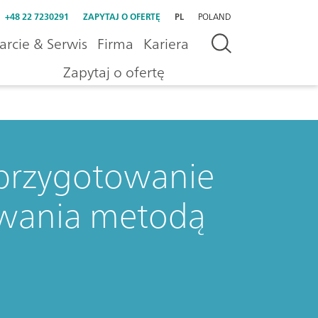
+48 22 7230291
ZAPYTAJ O OFERTĘ
PL
POLAND
rcie & Serwis
Firma
Kariera
Zapytaj o ofertę
przygotowanie
owania metodą