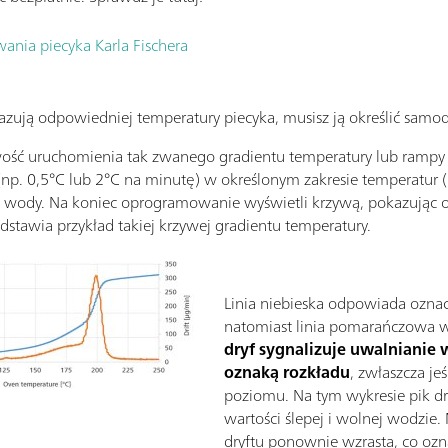
ania piecyka Karla Fischera
kazują odpowiedniej temperatury piecyka, musisz ją określić samo
wość uruchomienia tak zwanego gradientu temperatury lub rampy 
 (np. 0,5°C lub 2°C na minutę) w określonym zakresie temperatu
nej wody. Na koniec oprogramowanie wyświetli krzywą, pokazując o
dstawia przykład takiej krzywej gradientu temperatury.
Linia niebieska odpowiada ozna
natomiast linia pomarańczowa w
dryf sygnalizuje uwalnianie 
oznaką rozkładu
, zwłaszcza jeś
poziomu. Na tym wykresie pik d
wartości ślepej i wolnej wodzie
dryftu ponownie wzrasta, co oz