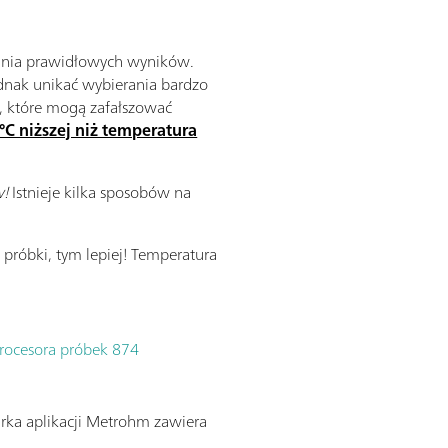
kania prawidłowych wyników.
ednak unikać wybierania bardzo
, które mogą zafałszować
°C niższej niż temperatura
w!
Istnieje kilka sposobów na
 próbki, tym lepiej! Temperatura
rocesora próbek 874
arka aplikacji Metrohm zawiera