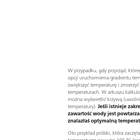
W przypadku, gdy przyrząd, które
opcji uruchomienia gradientu tem
zwiększyć temperaturę i zmierzy
temperaturach. W arkuszu kalkul
można wyświetlić krzywą (uwoln
temperatury).
Jeśli istnieje zak
zawartość wody jest powtarzal
znalazłaś optymalną temperat
Oto przykład próbki, która zaczęł
temperaturze powyżej 106 °C (pie