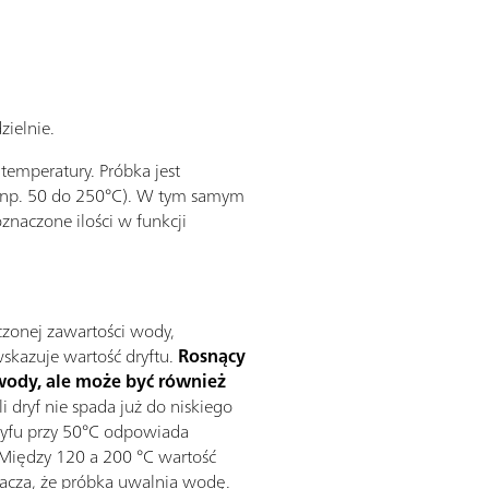
dzielnie.
temperatury. Próbka jest
r (np. 50 do 250°C). W tym samym
znaczone ilości w funkcji
czonej zawartości wody,
skazuje wartość dryftu.
Rosnący
wody, ale może być również
li dryf nie spada już do niskiego
ryfu przy 50°C odpowiada
. Między 120 a 200 °C wartość
nacza, że próbka uwalnia wodę.