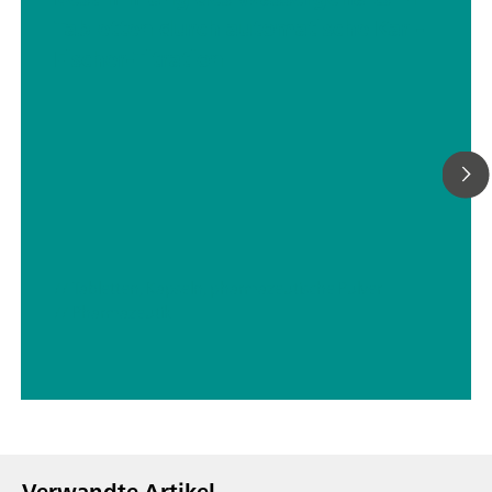
Tabletten durch automatische Karl-
Fischer-Titration
// Tabletten, Kapseln, pharmazeutische Pulver
// Pharmazeutik
Verwandte Artikel