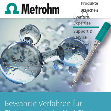
Produkte
Branchen
Events &
Expertise
Support &
Service
Unternehmen
Jobs
Bewährte Verfahren für