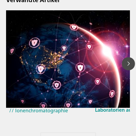
23. März 2026
// Blogartikel
Wie sich die aktu
// Nahinfrarot-Spektroskopie
und der EU-Cyber 
(NIRS)
Laboratorien aus
// Ionenchromatographie