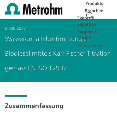
Produkte
Branchen
Events &
Expertise
8.000.6077
Support &
Wassergehaltsbestimmung in
Service
Unternehmen
Biodiesel mittels Karl-Fischer-Titration
Jobs
gemäss EN ISO 12937
Zusammenfassung