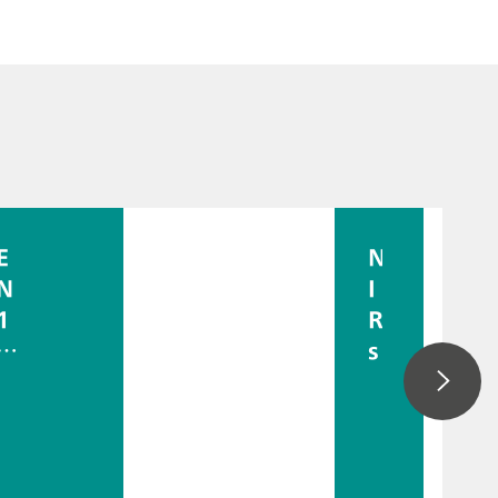
E
N
N
I
1
R
4
s
1
p
0
e
4
c
に
t