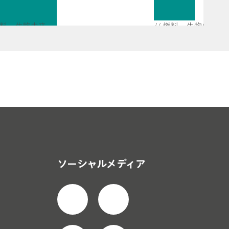
準
r
拠
o
燃料 – 生物由来
// 燃料 – 生物由来
し
s
化学物質
// 湿気 水
た
c
 燃料＆再生燃料
// 化学物質
光
o
度
p
滴
y
定
:
法
T
に
h
よ
e
る
e
ソーシャルメディア
バ
f
イ
f
オ
i
デ
c