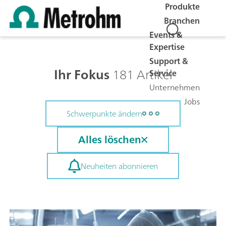
Produkte
Branchen
Events &
Expertise
Support &
Ihr Fokus
181 Artikel
Service
Unternehmen
Jobs
Schwerpunkte ändern
Alles löschen
Neuheiten abonnieren