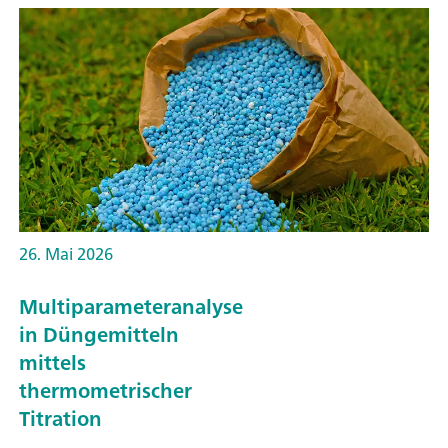
26. Mai 2026
Multiparameteranalyse
in Düngemitteln
mittels
thermometrischer
Titration