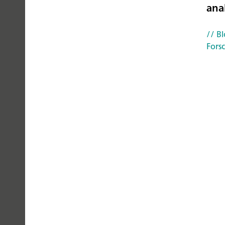
ana
PEOPLE
// Bl
YOU
Fors
CAN
TRUST