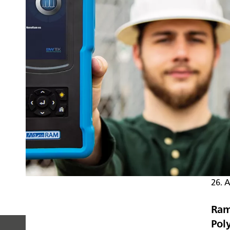
26. 
Ram
Pol