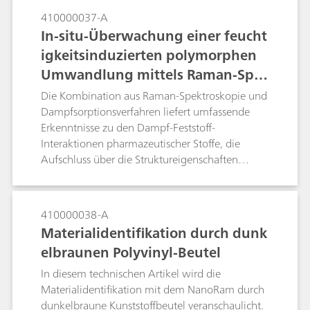
Einsatz kommt, zu einer höheren Qualität der
410000037-A
Überprüfung bei und reduziert so die Schritte bis
In-situ-Überwachung einer feucht
zur Materialannahme auf ein Minimum, was
igkeitsinduzierten polymorphen
letztlich zu einer höheren Kapitalrendite führt.
Umwandlung mittels Raman-Spek
troskopie und gravimetrischer Da
Die Kombination aus Raman-Spektroskopie und
mpfsorption
Dampfsorptionsverfahren liefert umfassende
Erkenntnisse zu den Dampf-Feststoff-
Interaktionen pharmazeutischer Stoffe, die
Aufschluss über die Struktureigenschaften
geben. In diesem Artikel wird die In-situ-
Überwachung einer feuchtigkeitsinduzierten
polymorphen Umwandlung (D-Mannitol von
410000038-A
der Delta- zur Beta-Form) mithilfe eines
Materialidentifikation durch dunk
kombinierten Verfahrens aus Raman-
elbraunen Polyvinyl-Beutel
Spektroskopie und Dampfsorption untersucht.
In diesem technischen Artikel wird die
Materialidentifikation mit dem NanoRam durch
dunkelbraune Kunststoffbeutel veranschaulicht.