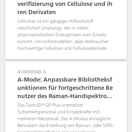
verifizierung von Cellulose und ih
ren Derivaten
Cellulose ist ein gängiger Hilfsrohstoff
natürlichen Ursprungs, der in vielen
pharmazeutischen Erzeugnissen zum Einsatz
kommt. Um sicherzustellen, dass Verbraucher
hochwertige Cellulose und Cellulosederivate
erhalten, müssen die Rohstoffe überprüft
werden. Das NanoRam®-1064 bietet einen
echten Mehrwert für die pharmazeutische
410000048-A
Identifikationsanalyse, da es die von
A-Mode: Anpassbare Bibliotheksf
herkömmlichen Raman-Handspektrometern mit
unktionen für fortgeschrittene Be
785-nm-Lasern erzeugte Fluoreszenz auf ein
nutzer des Raman-Handspektrom
Minimum reduziert. Das NanoRam®-1064 wird
daher zur Identifikation von Cellulosederivaten
eters TacticID®-GP Plus
Das TacticID®-GP Plus unterstützt
verwendet, die bei einem 785-nm-Laser für
Sicherheitspersonal und Einsatzkräfte mit
gewöhnlich fluoreszieren.
mehreren Messmodi. Der A-Modus ermöglicht
Benutzern die Erstellung von Raman- oder SERS-