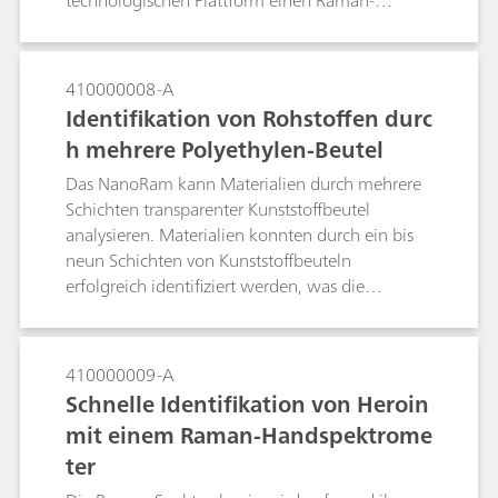
technologischen Plattform einen Raman-
Aufbau, der zuverlässige Leistung in
Laborqualität liefert, kostengünstig sowie mobil
ist und ihnen die Bewältigung realer Probleme
410000008-A
ermöglicht. Das tragbare System i-Raman Plus
Identifikation von Rohstoffen durc
bietet in Verbindung mit einem BAC151
h mehrere Polyethylen-Beutel
Probennahmesystem mit Videomikroskop einen
idealen Aufbau. Hohe Leistung und
Das NanoRam kann Materialien durch mehrere
Einsatzflexibilität mit verschiedenen
Schichten transparenter Kunststoffbeutel
Laserpunktgrössen und -leistungen für die SERS-
analysieren. Materialien konnten durch ein bis
Forschung.
neun Schichten von Kunststoffbeuteln
erfolgreich identifiziert werden, was die
minimale Beeinträchtigung der
Materialidentifikation durch die PE-Beutel
belegt.
410000009-A
Schnelle Identifikation von Heroin
mit einem Raman-Handspektrome
ter