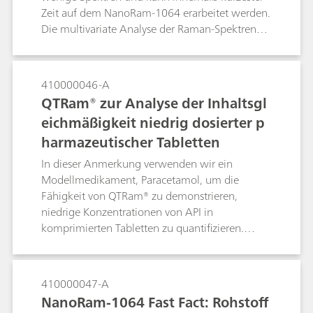
Zeit auf dem NanoRam-1064 erarbeitet werden.
Die multivariate Analyse der Raman-Spektren
auf Raman-Handgeräten ermöglicht solidere
Methoden zur Identifikation von Proben.
410000046-A
QTRam® zur Analyse der Inhaltsgl
eichmäßigkeit niedrig dosierter p
harmazeutischer Tabletten
In dieser Anmerkung verwenden wir ein
Modellmedikament, Paracetamol, um die
Fähigkeit von QTRam® zu demonstrieren,
niedrige Konzentrationen von API in
komprimierten Tabletten zu quantifizieren.
QTRam® ist ein kompakter Transmissions-
Raman-Analysator, der speziell für die Analyse
der Inhaltsgleichmäßigkeit von Arzneimitteln in
410000047-A
festen Darreichungsformen entwickelt wurde.
NanoRam-1064 Fast Fact: Rohstoff