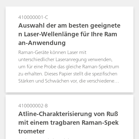
410000001-C
Auswahl der am besten geeignete
n Laser-Wellenlänge für Ihre Ram
an-Anwendung
Raman-Geräte können Laser mit
unterschiedlicher Laseranregung verwenden,
um für eine Probe das gleiche Raman-Spektrum
zu erhalten. Dieses Papier stellt die spezifischen
Stärken und Schwächen vor, die verschiedene
Anregungswellenlängen bieten, und ermöglicht
es einem Benutzer, die Messung verschiedener
Proben durch die Wahl der Raman-
410000002-B
Anregungslaserwellenlänge zu optimieren.
Atline-Charakterisierung von Ruß
mit einem tragbaren Raman-Spek
trometer