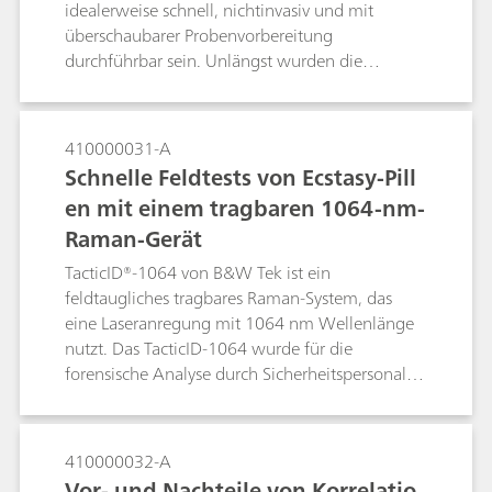
idealerweise schnell, nichtinvasiv und mit
überschaubarer Probenvorbereitung
durchführbar sein. Unlängst wurden die
Transmissions-Nahinfrarotspektroskopie (NIR)
und die Transmissions-Raman-Spektroskopie als
alternative Methoden für die schnelle und
410000031-A
zerstörungsfreie Online- und Atline-Analyse der
Schnelle Feldtests von Ecstasy-Pill
Einheitlichkeit des Wirkstoffgehalts ohne
en mit einem tragbaren 1064-nm-
Probenvorbereitung entdeckt. Obwohl sie
Raman-Gerät
schnell und zerstörungsfrei erfolgt, hat die
Transmissions-NIR-Spektroskopie den Nachteil,
TacticID®-1064 von B&W Tek ist ein
dass sie eine schlechte chemische Selektivität
feldtaugliches tragbares Raman-System, das
bietet und anfällig gegenüber Veränderungen in
eine Laseranregung mit 1064 nm Wellenlänge
der Testumgebung ist. Die Transmissions-
nutzt. Das TacticID-1064 wurde für die
Raman-Spektroskopie hat sich in Verbindung
forensische Analyse durch Sicherheitspersonal,
mit der chemometrischen Modellierung
Ersthelfer und Strafverfolgungsbeamte
aufgrund ihrer hohen chemischen Spezifität
entwickelt und reduziert die Fluoreszenz
schnell als angesehene Methode für die Analyse
erheblich, sodass Benutzer schwierige
410000032-A
der Einheitlichkeit des Wirkstoffgehalts etabliert.
Straßenproben wie Ecstasy-Tabletten in einer
Vor- und Nachteile von Korrelatio
Besonders hilfreich hat sie sich bei der