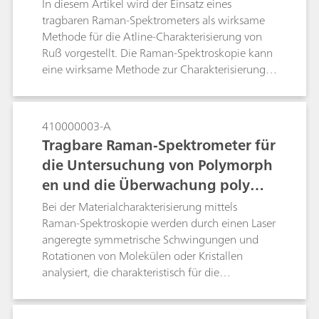
In diesem Artikel wird der Einsatz eines
tragbaren Raman-Spektrometers als wirksame
Methode für die Atline-Charakterisierung von
Ruß vorgestellt. Die Raman-Spektroskopie kann
eine wirksame Methode zur Charakterisierung
von Ruß sein.
410000003-A
Tragbare Raman-Spektrometer für
die Untersuchung von Polymorph
en und die Überwachung polymo
rpher Umwandlungen
Bei der Materialcharakterisierung mittels
Raman-Spektroskopie werden durch einen Laser
angeregte symmetrische Schwingungen und
Rotationen von Molekülen oder Kristallen
analysiert, die charakteristisch für die
molekularen Bindungen und Kristallstrukturen
der Moleküle sind. Die Raman-Technologie ist