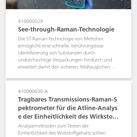
Arzneimittel.
410000029
See-through-Raman-Technologie
Die ST-Raman-Technologie von Metrohm
ermöglicht eine schnelle, berührungslose
Identifizierung von Substanzen durch
undurchsichtige Verpackungen hindurch und
erweitert damit den sicheren, feldtauglichen
Einsatz der Raman-Spektroskopie.
410000030-A
Tragbares Transmissions-Raman-S
pektrometer für die Atline-Analys
e der Einheitlichkeit des Wirkstoff
gehalts pharmazeutischer Tablett
Analysemethoden zum Testen der
en
Einheitlichkeit des Wirkstoffgehalts sollten