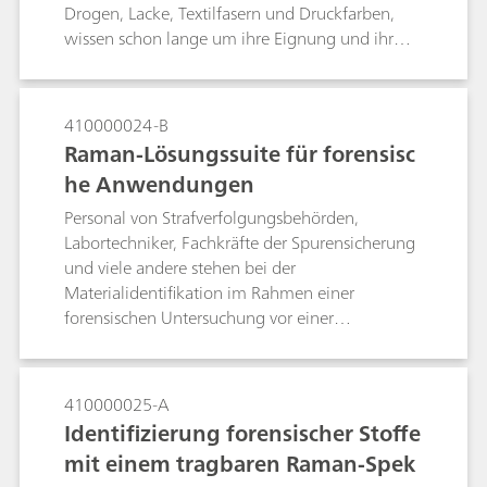
Raman-Analyse von methanolhaltigem Rum
Drogen, Lacke, Textilfasern und Druckfarben,
gezeigt.
wissen schon lange um ihre Eignung und ihr
Potenzial für die Kriminaltechnik. Der Einsatz der
Raman-Spektroskopie in Laborqualität
ausserhalb des Labors, z. B. für die In-situ-
410000024-B
Analyse an einem Tatort, war bis vor einigen
Raman-Lösungssuite für forensisc
Jahren jedoch ausschliesslich Stoff für
he Anwendungen
Kriminalromane. Glücklicherweise sind
inzwischen moderne, tragbare Raman-
Personal von Strafverfolgungsbehörden,
Spektrometer im Handel erhältlich und ihre
Labortechniker, Fachkräfte der Spurensicherung
Gerätefunktionen sind durchaus vergleichbar
und viele andere stehen bei der
mit denen von Raman-Laborspektrometern.Um
Materialidentifikation im Rahmen einer
dies zu belegen, wurden sie in einigen
forensischen Untersuchung vor einer
aussergewöhnlich anspruchsvollen und
bedeutenden Herausforderung. Traditionell
herausfordernden Anwendungsfällen getestet,
verwenden Techniker mehrere
in denen eine In-situ-Identifikation auf Distanz
Identifikationsverfahren, um für verschiedene
410000025-A
angebracht sein könnte.
forensische Proben Resultate zu erhalten.
Identifizierung forensischer Stoffe
Bestimmte Technologien eignen sich
mit einem tragbaren Raman-Spek
hervorragend für eine genaue Identifikation im