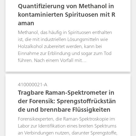
Quantifizierung von Methanol in
kontaminierten Spirituosen mit R
aman
Methanol, das häufig in Spirituosen enthalten
ist, die mit industriellen Lösungsmitteln wie
Holzalkohol zubereitet werden, kann bei
Einnahme zur Erblindung und sogar zum Tod
führen. Nach einem Vorfall mit
methanolhaltigem Alkohol in der Tschechischen
Republik haben sie sich nach einer umfassenden
Studie mit verschiedenen Screening-Tools für die
410000021-A
Raman-Spektroskopie als bevorzugte Methode
Tragbare Raman-Spektrometer in
zur Identifizierung und Quantifizierung von
der Forensik: Sprengstoffrückstän
Methanol in kontaminiertem Alkohol
de und brennbare Flüssigkeiten
entschieden. In dieser Anwendungsnotiz
werden die Gründe erörtert, warum die Raman-
Forensikexperten, die Raman-Spektroskopie im
Spektroskopie die ideale Wahl für diese
Labor zur Identifikation eines breiten Spektrums
Anwendung ist, und ein reales Beispiel der
an Verbindungen nutzen, darunter Sprengstoffe,