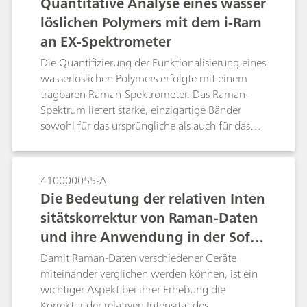
Quantitative Analyse eines wasser
ausgestattet, um Materialien sowohl durch
löslichen Polymers mit dem i-Ram
transparente als auch durch undurchsichtige
an EX-Spektrometer
Behälter hindurch zu messen. Diese Messungen
durch die Barriere machen die aktive
Die Quantifizierung der Funktionalisierung eines
Probenahme potenziell gefährlicher
wasserlöslichen Polymers erfolgte mit einem
Verbindungen wie Fentanyl überflüssig, was zu
tragbaren Raman-Spektrometer. Das Raman-
sichereren Abläufen und kürzeren Wartezeiten
Spektrum liefert starke, einzigartige Bänder
auf eindeutige Ergebnisse führt.
sowohl für das ursprüngliche als auch für das
vollständig reagierte Polymer. Dies ermöglicht
die Entwicklung einer einfachen, robusten
quantitativen Analyse der prozentualen
410000055-A
Polymerfunktionalisierung. Diese Methode wird
Die Bedeutung der relativen Inten
heute routinemäßig im Qualitätskontrolllabor
sitätskorrektur von Raman-Daten
einer Produktionsanlage eingesetzt.
und ihre Anwendung in der Soft
ware BWSpec für die tragbaren Ra
Damit Raman-Daten verschiedener Geräte
man-Spektrometer der i-Raman-S
miteinander verglichen werden können, ist ein
wichtiger Aspekt bei ihrer Erhebung die
erie.
Korrektur der relativen Intensität des