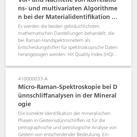
Vielzahl von Farben und Mischungsformen
Untersuchung komplexer pharmazeutischer
ns- und multivariaten Algorithme
identifizieren können.
Formulierungen erwiesen, die mehrere
n bei der Materialidentifikation m
Komponenten enthalten.
ittels Handspektrometer
Es werden die beiden gebräuchlichsten
mathematischen Darstellungen behandelt, die
bei Raman-Handspektrometern als
Entscheidungshilfen für spektroskopische Daten
herangezogen werden: Hit Quality Index (HQI)
und Signifikanzniveau (p-Wert).
410000033-A
Micro-Raman-Spektroskopie bei D
ünnschliffanalysen in der Mineral
ogie
Die korrekte Identifikation der mineralischen
Phasen in Gesteinsdünnschliffen ist für die
petrographische und petrologische Analyse von
Gestein von entscheidender Bedeutung. Ein