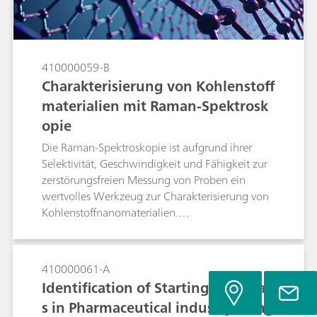
410000059-B
Charakterisierung von Kohlenstoff
materialien mit Raman-Spektrosk
opie
Die Raman-Spektroskopie ist aufgrund ihrer
Selektivität, Geschwindigkeit und Fähigkeit zur
zerstörungsfreien Messung von Proben ein
wertvolles Werkzeug zur Charakterisierung von
Kohlenstoffnanomaterialien.
Kohlenstoffmaterialien weisen typischerweise
einfache Raman-Spektren auf, enthalten jedoch
eine Fülle von Informationen über interne
410000061-A
mikrokristalline Strukturen in Bezug auf
Identification of Starting Material
Peakposition, Form und relative Intensität.
s in Pharmaceutical industry using