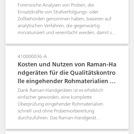
Forensische Analysen von Proben, die
Einsatzkräfte von Strafverfolgungs- oder
Zollbehörden genommen haben, basieren auf
analytischen Verfahren, die gegenwärtig
miniaturisiert und vereinfacht werden, damit sie
sich auch für einen Einsatz vor Ort eignen. Durch
Vor-Ort-Analysen mit Raman-Spektrometern
können Benutzer schon bei der Verhaftung
410000036-A
zuverlässige Messungen durchführen und so
Kosten und Nutzen von Raman-Ha
den Arbeitsaufwand für kriminaltechnische
ndgeräten für die Qualitätskontro
Labore verringern sowie den
lle eingehender Rohmaterialien in
Strafverfolgungsprozess beschleunigen.
der pharmazeutischen Lieferkette
Dank Raman-Handgeräten ist es erheblich
einfacher geworden, eine komplette
Überprüfung eingehender Rohmaterialien
schnell und ohne Probenvorbereitung
durchzuführen. Das Raman-Handgerät
NanoRam trägt mit einer kostenwirksamen
Technologie, die an der Annahmestelle zum