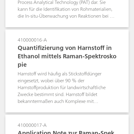
Process Analytical Technology (PAT) dar. Sie
kann für die Identifikation von Rohmaterialien,
die In-situ-Überwachung von Reaktionen bei der
Entwicklung pharmazeutischer Wirkstoffe (APIs)
und die Prozessüberwachung in Echtzeit
eingesetzt werden. Die Identifikation von
410000016-A
Rohmaterialien erfolgt zur Überprüfung von
Quantifizierung von Harnstoff in
Ausgangsstoffen gemäss PIC/S und cGMP und
Ethanol mittels Raman-Spektrosko
lässt sich ohne Weiteres mit einem Raman-
pie
Handspektrometer durchführen. Tragbare
Raman-Systeme ermöglichen Benutzern die
Harnstoff wird häufig als Stickstoffdünger
Durchführung von Messungen, um Erkenntnisse
eingesetzt, wobei über 90 % der
über Prozesse zu erlangen und einen
Harnstoffproduktion für landwirtschaftliche
Wirksamkeitsnachweis für Raman-Messungen
Zwecke bestimmt sind. Harnstoff bildet
zu liefern, die in Pilotanlagen oder an grossen
bekanntermaßen auch Komplexe mit
Produktionsstandorten eingeführt werden
Fettsäuren, die zur Trennung komplexer
sollen. Bei bekannten und wiederholt
Gemische und in Reinigungsprozessen
durchgeführten Reaktionen oder der
eingesetzt werden. In dieser Anwendungsnotiz
410000017-A
kontinuierlichen Online-Überwachung von
stellen wir die Quantifizierung der
Application Note zur Raman-Spek
Reaktionsprozessen stellen Raman-Analysen