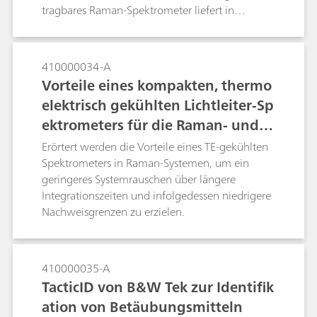
tragbares Raman-Spektrometer liefert in
Verbindung mit einem optischen Mikroskop
neben den chemischen Informationen auch
optische Bilder, um eine höhere
410000034-A
Identifikationssicherheit als bei der üblichen
Vorteile eines kompakten, thermo
Verwendung eines optischen Mikroskops allein
elektrisch gekühlten Lichtleiter-Sp
zu bieten.
ektrometers für die Raman- und Fl
uoreszenzspektroskopie
Erörtert werden die Vorteile eines TE-gekühlten
Spektrometers in Raman-Systemen, um ein
geringeres Systemrauschen über längere
Integrationszeiten und infolgedessen niedrigere
Nachweisgrenzen zu erzielen.
410000035-A
TacticID von B&W Tek zur Identifik
ation von Betäubungsmitteln