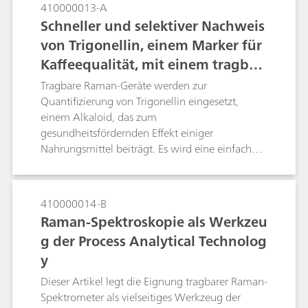
Wirkstoff über die Oberfläche einer Tablette zu
410000013-A
bestimmen. In dieser Studie entwickeln wir
Schneller und selektiver Nachweis
einen oberflächenverstärkten Raman-
von Trigonellin, einem Marker für
Spektroskopie (SERS)-basierten Ansatz, um eine
Kaffeequalität, mit einem tragbar
niedrige Dosis des API Alprazolam in einer
Xanax-Tablette mit einem tragbaren Raman-
en Raman-Spektrometer
Tragbare Raman-Geräte werden zur
Spektrometer zu identifizieren. Sind bei einer
Quantifizierung von Trigonellin eingesetzt,
Xanax-Tablette keine mit Alprazolam
einem Alkaloid, das zum
übereinstimmenden SERS-Peaks feststellbar, ist
gesundheitsfördernden Effekt einiger
die Tablette vermutlich eine Fälschung. Die
Nahrungsmittel beiträgt. Es wird eine einfache
Methode demonstriert die Eignung von SERS zur
Methode zur Quantifizierung des
schnellen Überprüfung, ob in der Tablette
Vorhandenseins von verdünntem Trigonellin in
Alprazolam enthalten ist, und dient somit dem
Lösungen mittels oberflächenverstärkter Raman-
410000014-B
Schutz vor Fälschungen.
Spektroskopie beschrieben. Tragbares Raman ist
Raman-Spektroskopie als Werkzeu
ein Werkzeug, das zur Qualitätskontrolle von
g der Process Analytical Technolog
Lebensmitteln wie Kaffee und Quinoa eingesetzt
y
werden könnte.
Dieser Artikel legt die Eignung tragbarer Raman-
Spektrometer als vielseitiges Werkzeug der