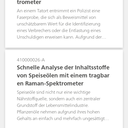
trometer
Labor, doch viele Technologien wie die Raman-
Spektroskopie können sowohl direkt vor Ort als
An einem Tatort entnimmt ein Polizist eine
auch im Labor erfolgreich zur Identifikation
Faserprobe, die sich als Beweismittel von
mehrerer forensischer Probentypen eingesetzt
unschätzbarem Wert für die Identifizierung
werden. Die Raman-Spektroskopie wird von der
eines Verbrechers oder die Entlastung eines
Scientific Working Group for the Analysis of
Unschuldigen erweisen kann. Aufgrund der
Seized Drugs (Wissenschaftliche Arbeitsgruppe
hohen Selektivität der Raman-Signaturen, der
für die Analyse sichergestellter Drogen) als
zerstörungsfreien Natur des Tests und der
Analysemethode der Kategorie A eingestuft
Möglichkeit, die Analyse ohne jegliche
410000026-A
(SWGDRUG; Version 7.1, 2016).
Probenvorbereitung durchzuführen, wurde die
Schnelle Analyse der Inhaltsstoffe
Raman-Spektroskopie in den letzten Jahren
von Speiseölen mit einem tragbar
intensiv für die forensische Faseranalyse
en Raman-Spektrometer
untersucht. Das Raman-Spektrum kann direkt
auf Geweben oder Fasern gemessen werden,
Speiseöle sind nicht nur eine wichtige
die auf Objektträgern aus Glas montiert sind,
Nährstoffquelle, sondern auch ein zentraler
wobei die Interferenzen durch das Montageharz
Grundstoff der Lebensmittelindustrie.
oder das Glas sehr gering sind.
Pflanzenöle nehmen aufgrund ihres hohen
Gehalts an einfach und mehrfach ungesättigten
Fettsäuren im Vergleich zu tierischen Fetten eine