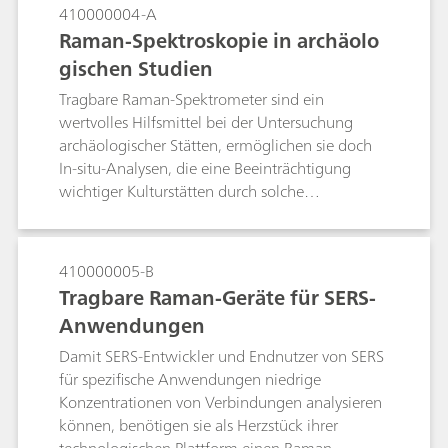
ein wertvolles Werkzeug zur Unterscheidung
410000004-A
verschiedener Polymorphe. Beispiele für
Raman-Spektroskopie in archäolo
tragbare Raman-Spektroskopie zur
gischen Studien
Identifizierung von Polymorphen und zur
Überwachung des polymorphen Übergangs von
Tragbare Raman-Spektrometer sind ein
Zitronensäure und ihrer hydratisierten Form
wertvolles Hilfsmittel bei der Untersuchung
werden vorgestellt.
archäologischer Stätten, ermöglichen sie doch
In-situ-Analysen, die eine Beeinträchtigung
wichtiger Kulturstätten durch solche
Untersuchungen minimieren.
410000005-B
Tragbare Raman-Geräte für SERS-
Anwendungen
Damit SERS-Entwickler und Endnutzer von SERS
für spezifische Anwendungen niedrige
Konzentrationen von Verbindungen analysieren
können, benötigen sie als Herzstück ihrer