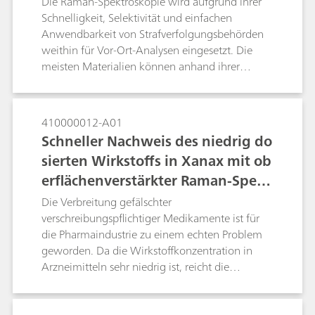
Die Raman-Spektroskopie wird aufgrund ihrer
Schnelligkeit, Selektivität und einfachen
Anwendbarkeit von Strafverfolgungsbehörden
weithin für Vor-Ort-Analysen eingesetzt. Die
meisten Materialien können anhand ihrer
Raman-Signatur identifiziert werden, da sie
steile, charakteristische Peaks aufweisen, die als
molekularer Finderabdruck dienen. Viele
410000012-A01
Strassenproben haben jedoch eine dunkle Farbe
Schneller Nachweis des niedrig do
und sind nicht rein. Die häufig durch
sierten Wirkstoffs in Xanax mit ob
Unreinheiten bedingte, dunkle Farbe verursacht
erflächenverstärkter Raman-Spekt
Fluoreszenz, welche die Raman-Messungen
beeinträchtigt. Eine Methode zur Unterdrückung
roskopie zur Fälschungsbekämpfu
Die Verbreitung gefälschter
der Fluoreszenz einer Probe und Verbesserung
ng
verschreibungspflichtiger Medikamente ist für
der Raman-Leistung bzw. des Raman-Signals ist
die Pharmaindustrie zu einem echten Problem
der Einsatz der oberflächenverstärkten Raman-
geworden. Da die Wirkstoffkonzentration in
Spektroskopie (SERS).
Arzneimitteln sehr niedrig ist, reicht die
Empfindlichkeit der normalen Raman-
Spektroskopie für gewöhnlich nicht aus, um den