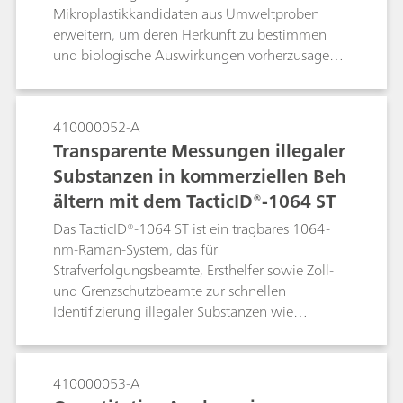
Mikroplastikkandidaten aus Umweltproben
erweitern, um deren Herkunft zu bestimmen
und biologische Auswirkungen vorherzusagen.
Spektroskopische Techniken eignen sich gut zur
Polymeridentifizierung. Die Labor-Raman-
Spektroskopie ist eine Alternative zu konfokalen
410000052-A
Raman-Mikroskopen und Fourier-
Transparente Messungen illegaler
Transformations-Infrarot-Mikroskopen (FTIR) zur
Substanzen in kommerziellen Beh
schnellen Identifizierung von
ältern mit dem TacticID®-1064 ST
Polymermaterialien. In dieser Application Note
wurde Raman-Mikroskopie verwendet, um sehr
Das TacticID®-1064 ST ist ein tragbares 1064-
kleine Mikroplastikpartikel zu identifizieren.
nm-Raman-System, das für
Strafverfolgungsbeamte, Ersthelfer sowie Zoll-
und Grenzschutzbeamte zur schnellen
Identifizierung illegaler Substanzen wie
Betäubungsmittel, Sprengstoffe und anderer
verdächtiger Materialien im Feld entwickelt
wurde. Das TacticID-1064 ST ist speziell mit
410000053-A
einer durchsichtigen Raman-Funktionalität