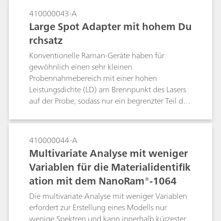
jedoch auch eine grössere Verantwortung für
410000043-A
die Wartung und Pflege des Glasfaserzubehörs
Large Spot Adapter mit hohem Du
einher, damit die Messqualität und eine lange
rchsatz
Lebensdauer der Glasfasern sichergestellt sind.
Konventionelle Raman-Geräte haben für
gewöhnlich einen sehr kleinen
Probennahmebereich mit einer hohen
Leistungsdichte (LD) am Brennpunkt des Lasers
auf der Probe, sodass nur ein begrenzter Teil der
Probe gemessen wird und das Resultat bei
heterogenen Proben eher nicht reproduzierbar
ist. Die hohe Leistungsdichte kann auch dazu
410000044-A
führen, dass Proben erhitzen oder verbrennen.
Multivariate Analyse mit weniger
Der Large Spot Adapter (LSA) für die Raman-
Variablen für die Materialidentifik
Handgeräte von B&W Tek mit einem bedeutend
ation mit dem NanoRam®-1064
grösseren Probennahmebereich von 4,5 mm
Durchmesser wurde zur Bewältigung dieser
Die multivariate Analyse mit weniger Variablen
Probleme entwickelt.
erfordert zur Erstellung eines Modells nur
wenige Spektren und kann innerhalb kürzester