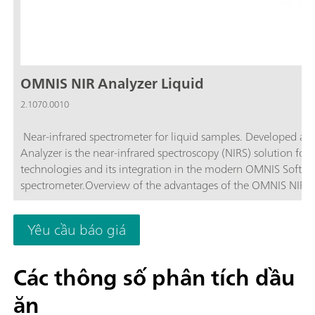
OMNIS NIR Analyzer Liquid
2.1070.0010
Near-infrared spectrometer for liquid samples. Developed an
Analyzer is the near-infrared spectroscopy (NIRS) solution for r
technologies and its integration in the modern OMNIS Software a
spectrometer.Overview of the advantages of the OMNIS NIR An
Temperature control on the sample from 25–80 °C; Automatic 
integration in an automation system or link with additional a
Yêu cầu báo giá
different path lengths;
Các thông số phân tích dầu
ăn