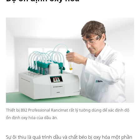
solutions; Can be supplemented with magnetic stirrer and/or
stirrer; Various cylinder sizes available: 5, 10, 20 or 50 mL; Liq
Adapter with 3S technology: Safe handling of chemicals, aut
transfer of the original reagent data from the
manufacturerMeasuring modes and software options:; Endpo
titration: "Basic" function license; Endpoint and equivalence p
titration (monotonic/dynamic): "Advanced" function license;
Endpoint and equivalence point titration (monotonic/dynami
with 5-way parallel titration: "Professional" function license;
Thiết bị 892 Professional Rancimat rất lý tưởng dùng để xác định độ
ổn định oxy hóa của dầu ăn.
Sự ôi thiu là quá trình dầu và chất béo bị oxy hóa một phần