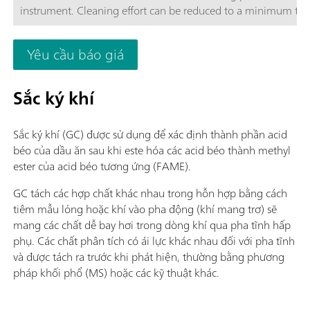
instrument. Cleaning effort can be reduced to a minimum thro
accessories. This saves time and costs and significantly improv
determinations are included in the scope of delivery. The Stab
Yêu cầu báo giá
and for data storage.
Sắc ký khí
Sắc ký khí (GC) được sử dụng để xác định thành phần acid
béo của dầu ăn sau khi este hóa các acid béo thành methyl
ester của acid béo tương ứng (FAME).
GC tách các hợp chất khác nhau trong hỗn hợp bằng cách
tiêm mẫu lỏng hoặc khí vào pha động (khí mang trơ) sẽ
mang các chất dễ bay hơi trong dòng khí qua pha tĩnh hấp
phụ. Các chất phân tích có ái lực khác nhau đối với pha tĩnh
và được tách ra trước khi phát hiện, thường bằng phương
pháp khối phổ (MS) hoặc các kỹ thuật khác.