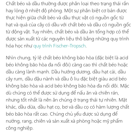
Chất béo và dầu thường được phân loại theo trạng thái rắn
hay lỏng ở nhiệt độ phòng. Một sự phân biệt cơ bản được
thực hiện giữa chất béo và dầu thực vật có nguồn gốc từ
hạt và quả của cây có dầu với chất béo và dầu có nguồn gốc
từ động vật. Tuy nhiên, chất béo và dầu ăn tổng hợp có thể
được sản xuất từ các nguyên liệu thô bằng những quy trình
hóa học như
quy trình Fischer–Tropsch
.
Nhìn chung, tỷ lệ chất béo không bão hòa (đặc biệt là acid
béo không bão hòa đa nối đôi) càng cao thì chất béo hoặc
dầu càng lành mạnh. Dầu hướng dương, dầu hạt cải, dầu
cây rum, dầu đậu nành và dầu ô liu đặc biệt giàu acid béo
không bão hòa và acid béo không bão hòa đa nối đôi. Mặc
dù chúng có thể được sử dụng để nấu ăn và chiên rán,
nhưng tốt nhất là nên ăn chúng ở trạng thái tự nhiên. Mặt
khác, dầu dừa, dầu hạt cọ, bơ và dầu cọ có hàm lượng chất
béo bão hòa rất cao. Chúng chủ yếu được sử dụng để
nướng, rang, chiên và sản xuất xà phòng hoặc mỹ phẩm
công nghiệp.