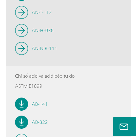
AN-T-112
AN-H-036
AN-NIR-111
Chỉ số acid và acid béo tự do
ASTM E1899
AB-141
AB-322