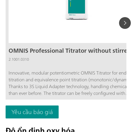
OMNIS Professional Titrator without stirrer
2.1001.0310
Innovative, modular potentiometric OMNIS Titrator for endpo
titration and equivalence point titration (monotonic/dynamic)
Thanks to 3S Liquid Adapter technology, handling chemicals i
than ever before. The titrator can be freely configured with
measuring modules and cylinder units and can have a stirrer
as needed. Including "Professional" function license for parall
Yêu cầu báo giá
titration with additional titration or dosing modules. Actuatio
PC or local network; Connection option for up to four additio
titration or dosing modules for additional applications or auxil
Độ ổn định oxy hóa