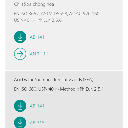
Chỉ số xà phòng hóa
EN ISO 3657; ASTM D5558; AOAC 920.160;
USP<401> ; Ph.Eur. 2.5.6
AB-141
AN-T-111
Acid value/number, free fatty acids (FFA)
EN ISO 660; USP<401> Method I; Ph.Eur. 2.5.1
AB-141
AB-315