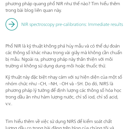
phương pháp quang phổ NIR như thế nào? Tìm hiểu thêm
trong bài blog liên quan này.
NIR spectroscopy pre-calibrations: Immediate results
Phổ NIR là kỹ thuật không phá hủy mẫu và có thể dự đoán
các thông số khác nhau trong vài giây mà không cần chuẩn
bị mẫu. Ngoài ra, phương pháp này thân thiện với môi
trường vì không sử dụng dung môi hoặc thuốc thử.
Kỹ thuật này đặc biệt nhạy cảm với sự hiện diện của một số
nhóm chức như –CH, –NH, –OH và –SH. Do đó, NIRS là
phương pháp lý tưởng để định lượng các thông số hóa học
trong dầu ăn như hàm lượng nước, chỉ số iod, chỉ số acid,
v.v..
Tìm hiểu thêm về việc sử dụng NIRS để kiểm soát chất
lượng dầu cọ trong bài đăng trên blog của chúng tôi và