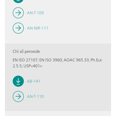
AN-T-109
AN-NIR-111
Chỉ số peroxide
EN ISO 27107; EN ISO 3960; AOAC 965.33; Ph.Eur.
2.5.5; USP<401>
AB-141
AN-T-110