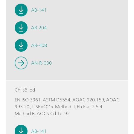
AB-141
AB-204
AB-408
AN-R-030
Chỉ số iod
EN ISO 3961; ASTM D5554; AOAC 920.159; AOAC
993.20 ; USP<401> Method II; Ph.Eur. 2.5.4
Method B; AOCS Cd 1d-92
AB-141