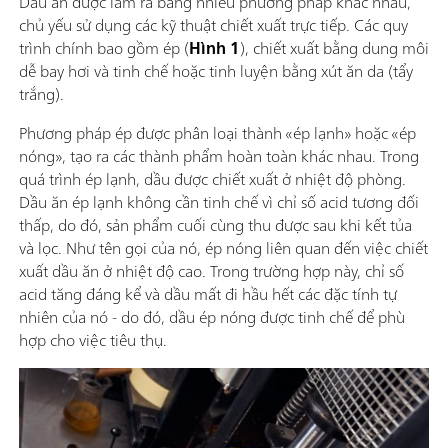
Dầu ăn được làm ra bằng nhiều phương pháp khác nhau,
chủ yếu sử dụng các kỹ thuật chiết xuất trực tiếp. Các quy
trình chính bao gồm ép (
Hình 1
), chiết xuất bằng dung môi
dễ bay hơi và tinh chế hoặc tinh luyện bằng xút ăn da (tẩy
trắng).
Phương pháp ép được phân loại thành «ép lạnh» hoặc «ép
nóng», tạo ra các thành phẩm hoàn toàn khác nhau. Trong
quá trình ép lạnh, dầu được chiết xuất ở nhiệt độ phòng.
Dầu ăn ép lạnh không cần tinh chế vì chỉ số acid tương đối
thấp, do đó, sản phẩm cuối cùng thu được sau khi kết tủa
và lọc. Như tên gọi của nó, ép nóng liên quan đến việc chiết
xuất dầu ăn ở nhiệt độ cao. Trong trường hợp này, chỉ số
acid tăng đáng kể và dầu mất đi hầu hết các đặc tính tự
nhiên của nó - do đó, dầu ép nóng được tinh chế để phù
hợp cho việc tiêu thụ.