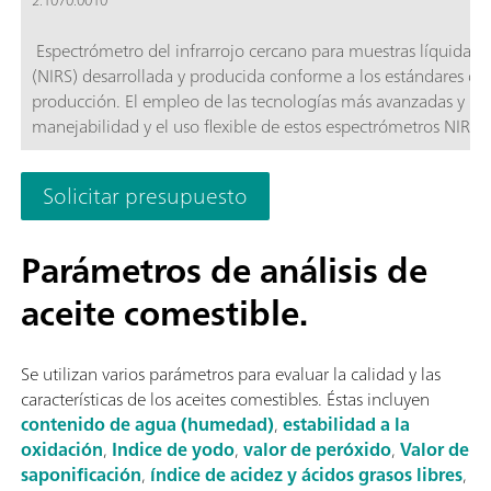
2.1070.0010
Espectrómetro del infrarrojo cercano para muestras líquidas. 
(NIRS) desarrollada y producida conforme a los estándares de c
producción. El empleo de las tecnologías más avanzadas y la 
manejabilidad y el uso flexible de estos espectrómetros NIR.
de muestras líquidas en menos de 10 segundos; Control de te
y la retirada del recipiente de muestras; Fácil integración en
Solicitar presupuesto
(titulación); Compatible con numerosos recipientes de muestra
Parámetros de análisis de
aceite comestible.
Se utilizan varios parámetros para evaluar la calidad y las
características de los aceites comestibles. Éstas incluyen
contenido de agua (humedad)
,
estabilidad a la
oxidación
,
Indice de yodo
,
valor de peróxido
,
Valor de
saponificación
,
índice de acidez y ácidos grasos libres
,