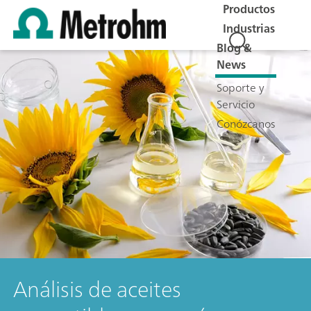
Productos
Industrias
Blog &
News
Soporte y
Servicio
Conózcanos
Análisis de aceites