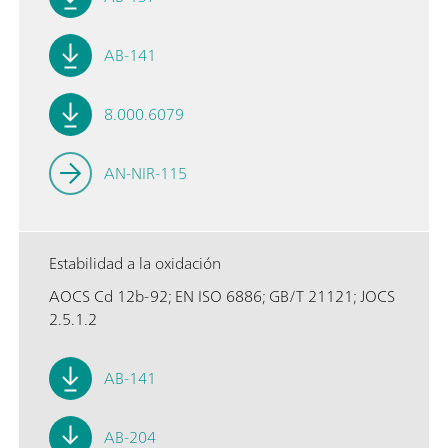
AB-141
8.000.6079
AN-NIR-115
Estabilidad a la oxidación
AOCS Cd 12b-92; EN ISO 6886; GB/T 21121; JOCS
2.5.1.2
AB-141
AB-204