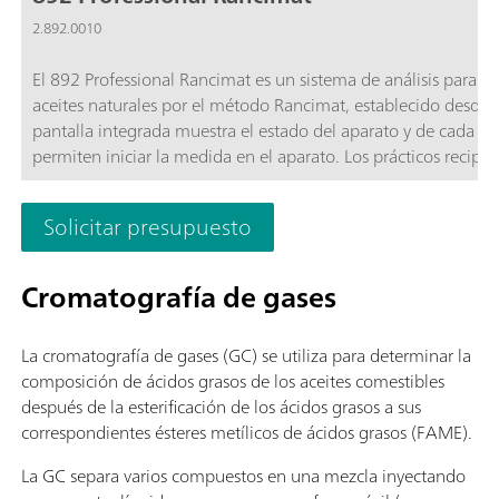
2.892.0010
El 892 Professional Rancimat es un sistema de análisis para la 
aceites naturales por el método Rancimat, establecido desde 
pantalla integrada muestra el estado del aparato y de cada p
permiten iniciar la medida en el aparato. Los prácticos recipie
reducir el coste de la limpieza de los accesorios a un mínimo
y la reproducibilidad.Todos los accesorios necesarios para la r
Solicitar presupuesto
el control de aparatos y para la grabación, evaluación y alma
Cromatografía de gases
La cromatografía de gases (GC) se utiliza para determinar la
composición de ácidos grasos de los aceites comestibles
después de la esterificación de los ácidos grasos a sus
correspondientes ésteres metílicos de ácidos grasos (FAME).
La GC separa varios compuestos en una mezcla inyectando