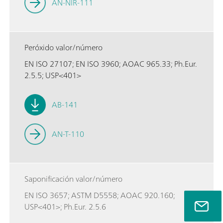
AN-NIR-111
Peróxido valor/número
EN ISO 27107; EN ISO 3960; AOAC 965.33; Ph.Eur.
2.5.5; USP<401>
AB-141
AN-T-110
Saponificación valor/número
EN ISO 3657; ASTM D5558; AOAC 920.160;
USP<401>; Ph.Eur. 2.5.6