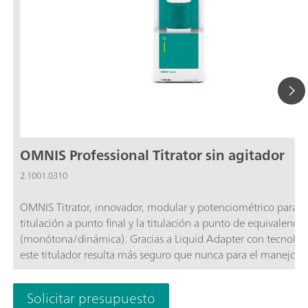
OMNIS Professional Titrator sin agitador
2.1001.0310
OMNIS Titrator, innovador, modular y potenciométrico para l
titulación a punto final y la titulación a punto de equivalencia
(monótona/dinámica). Gracias a Liquid Adapter con tecnolog
este titulador resulta más seguro que nunca para el manejo d
productos químicos. El titulador se puede configurar libreme
módulos de medida y unidades de cilindro y, si es necesario, s
Solicitar presupuesto
puede añadir un agitador. Incluye la licencia funcional