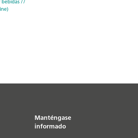
 bebidas
//
ine)
Manténgase
informado