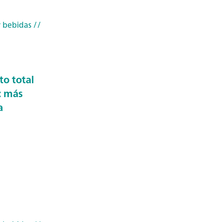
 bebidas
//
to total
: más
a