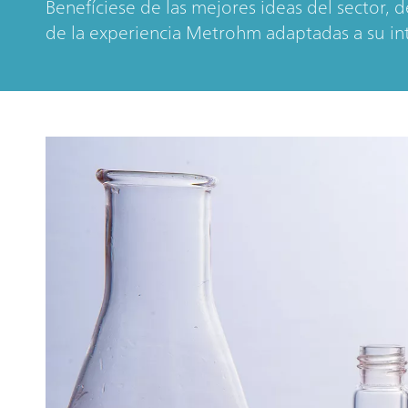
Benefíciese de las mejores ideas del sector, 
de la experiencia Metrohm adaptadas a su int