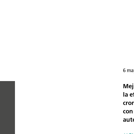
6 ma
Mej
la e
cro
PEOPLE
con
YOU
aut