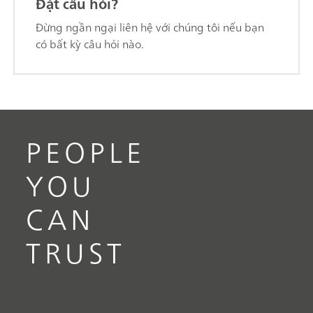
Đặt câu hỏi?
Đừng ngần ngại liên hệ với chúng tôi nếu bạn
có bất kỳ câu hỏi nào. ​
PEOPLE
YOU
CAN
TRUST