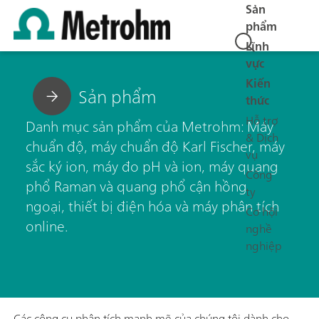
Sản
phẩm
Lĩnh
vực
Kiến
Sản phẩm
thức
Hỗ trợ
Danh mục sản phẩm của Metrohm: Máy
& Dịch
chuẩn độ, máy chuẩn độ Karl Fischer, máy
vụ
sắc ký ion, máy đo pH và ion, máy quang
Công
phổ Raman và quang phổ cận hồng
ty
ngoại, thiết bị điện hóa và máy phân tích
Cơ hội
online.
nghề
nghiệp
Các công cụ phân tích mạnh mẽ của chúng tôi dành cho