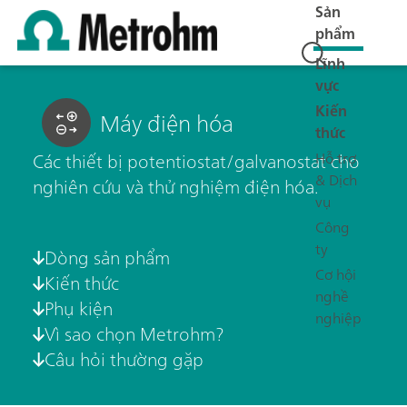
Sản
phẩm
Lĩnh
vực
Kiến
Máy điện hóa
thức
Hỗ trợ
Các thiết bị potentiostat/galvanostat cho
& Dịch
nghiên cứu và thử nghiệm điện hóa.
vụ
Công
ty
Dòng sản phẩm
Cơ hội
Kiến thức
nghề
Phụ kiện
nghiệp
Vì sao chọn Metrohm?
Câu hỏi thường gặp