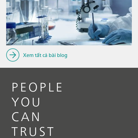
13 th
// Article
Công 
// Voltammetry
sản x
// Electrochemistry
Xem tất cả bài blog
PEOPLE
YOU
CAN
TRUST