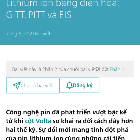
Lithium ion bằng điện hóa:
GITT, PITT và EIS
7 thg 6, 2021
Bài viết
Đi đến
Bài viết này là Phần 2 của chuỗi bài viết
Phần 1
Đăng ký
Chia sẻ bài viết
Công nghệ pin đã phát triển vượt bậc kể
từ khi
cột Volta
sơ khai ra đời cách đây hơn
hai thế kỷ.
Sự đổi mới mang tính đột phá
của
pin lithium-ion
cùng những cải tiến