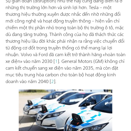
Sự gián đoạn (disruption) như thế này cũng đang diễn ra ở
những thị trường lớn hơn và sinh lợi hơn. Tesla – một
thương hiệu thường xuyên được nhắc đến nhờ những đổi
mới công nghệ và hoạt động truyền thông – hiện vẫn chỉ
chiếm một thị phần nhỏ trong toàn bộ thị trường ô tô, mặc
dù đang tăng trưởng. Thành công của họ đã thách thức các
thương hiệu lâu đời khác phải nhận ra rằng việc chuyển đổi
từ động cơ đốt trong truyền thống có thể mang lại lợi
nhuận. Volvo và Ford đã cam kết trở thành hãng «hoàn toàn
xe điện» vào năm 2030 [
1
]. General Motors (GM) không chỉ
cam kết chuyển sang xe điện vào năm 2035, mà còn đặt
mục tiêu trung hòa carbon cho toàn bộ hoạt động kinh
doanh vào năm 2040 [
2
].