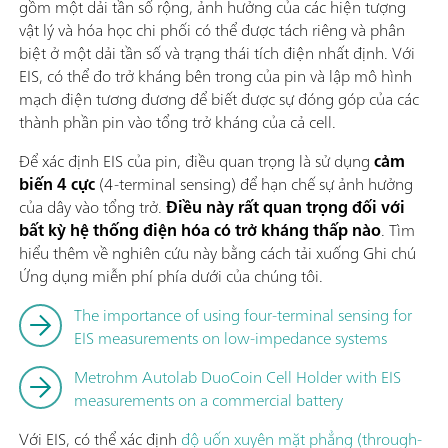
gồm một dải tần số rộng, ảnh hưởng của các hiện tượng
vật lý và hóa học chi phối có thể được tách riêng và phân
biệt ở một dải tần số và trạng thái tích điện nhất định. Với
EIS, có thể đo trở kháng bên trong của pin và lập mô hình
mạch điện tương đương để biết được sự đóng góp của các
thành phần pin vào tổng trở kháng của cả cell.
Để xác định EIS của pin, điều quan trọng là sử dụng
cảm
biến 4 cực
(4-terminal sensing) để hạn chế sự ảnh hưởng
của dây vào tổng trở.
Điều này rất quan trọng đối với
bất kỳ hệ thống điện hóa có trở kháng thấp nào
. Tìm
hiểu thêm về nghiên cứu này bằng cách tải xuống Ghi chú
Ứng dụng miễn phí phía dưới của chúng tôi.
The importance of using four-terminal sensing for
EIS measurements on low-impedance systems
Metrohm Autolab DuoCoin Cell Holder with EIS
measurements on a commercial battery
Với EIS, có thể xác định
độ uốn xuyên mặt phẳng (through-