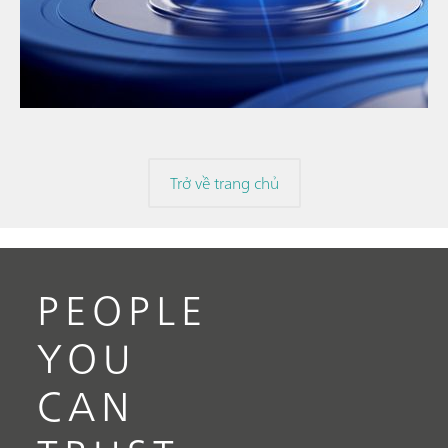
// Article
// Education & basic research
// Metals & mining
Trở về trang chủ
PEOPLE
YOU
CAN