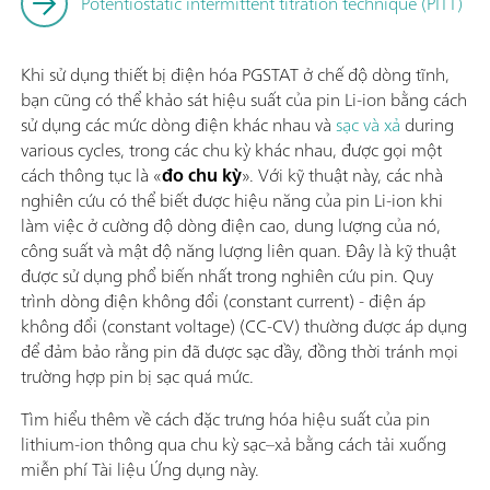
Potentiostatic intermittent titration technique (PITT)
Khi sử dụng thiết bị điện hóa PGSTAT ở chế độ dòng tĩnh,
bạn cũng có thể khảo sát hiệu suất của pin Li-ion bằng cách
sử dụng các mức dòng điện khác nhau và
sạc và xả
during
various cycles, trong các chu kỳ khác nhau, được gọi một
cách thông tục là «
đo chu kỳ
». Với kỹ thuật này, các nhà
nghiên cứu có thể biết được hiệu năng của pin Li-ion khi
làm việc ở cường độ dòng điện cao, dung lượng của nó,
công suất và mật độ năng lượng liên quan. Đây là kỹ thuật
được sử dụng phổ biến nhất trong nghiên cứu pin. Quy
trình dòng điện không đổi (constant current) - điện áp
không đổi (constant voltage) (CC-CV) thường được áp dụng
để đảm bảo rằng pin đã được sạc đầy, đồng thời tránh mọi
trường hợp pin bị sạc quá mức.
Tìm hiểu thêm về cách đặc trưng hóa hiệu suất của pin
lithium-ion thông qua chu kỳ sạc–xả bằng cách tải xuống
miễn phí Tài liệu Ứng dụng này.