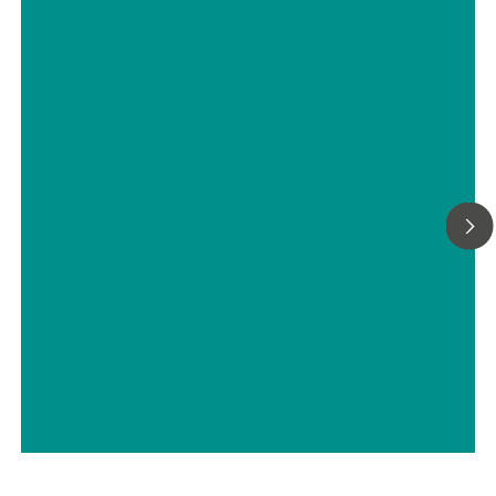
Medidas de alta tensión:
caracterización de baterías NiMH
con Autolab PGSTAT302N en
combinación con un multiplicador
de tensión
// Baterías
// Electroquímica