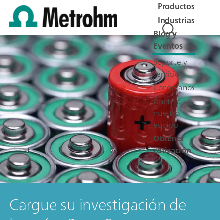
Productos
Industrias
Blog y
Eventos
Soporte y
servicio
Conózcanos
Únete a
nuestro
equipo
Obtener
cotización
Cargue su investigación de