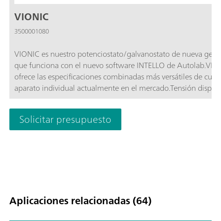
VIONIC
3500001080
VIONIC es nuestro potenciostato/galvanostato de nueva gene
que funciona con el nuevo software INTELLO de Autolab.VIO
ofrece las especificaciones combinadas más versátiles de cual
aparato individual actualmente en el mercado.Tensión disponi
50 V; Corriente estándar: ± 6 A; Frecuencia EIS: hasta 10 MHz
Intervalo de muestreo: hasta 1 µs; También se incluyen en el 
Solicitar presupuesto
de VIONIC características que normalmente tendrían un coste
adicional con la mayoría de los demás aparatos,
como:Espectroscopía de impedancia electroquímica (EIS); M
flotante seleccionable; Second Sense (S2); Escaneo analógic
Aplicaciones relacionadas (64)