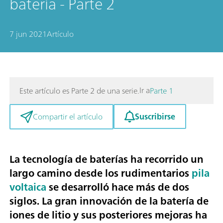
batería - Parte 2
7 jun 2021
Artículo
Ir a
Este artículo es Parte 2 de una serie.
Parte 1
Suscribirse
Compartir el artículo
La tecnología de baterías ha recorrido un
largo camino desde los rudimentarios
pila
voltaica
se desarrolló hace más de dos
siglos. La gran innovación de la batería de
iones de litio y sus posteriores mejoras ha