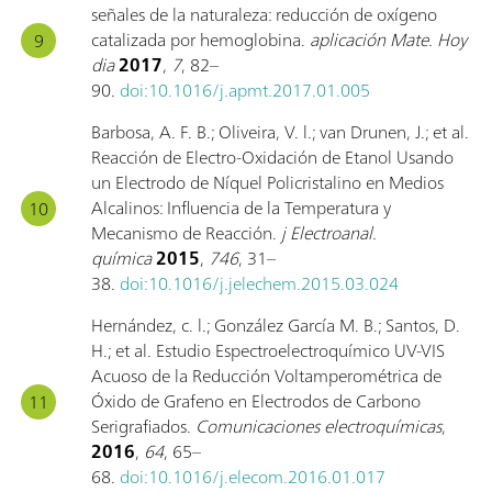
señales de la naturaleza: reducción de oxígeno
catalizada por hemoglobina.
aplicación Mate. Hoy
dia
2017
,
7
, 82–
90.
doi:10.1016/j.apmt.2017.01.005
Barbosa, A. F. B.; Oliveira, V. l.; van Drunen, J.; et al.
Reacción de Electro-Oxidación de Etanol Usando
un Electrodo de Níquel Policristalino en Medios
Alcalinos: Influencia de la Temperatura y
Mecanismo de Reacción.
j Electroanal.
química
2015
,
746
, 31–
38.
doi:10.1016/j.jelechem.2015.03.024
Hernández, c. l.; González García M. B.; Santos, D.
H.; et al. Estudio Espectroelectroquímico UV-VIS
Acuoso de la Reducción Voltamperométrica de
Óxido de Grafeno en Electrodos de Carbono
Serigrafiados.
Comunicaciones electroquímicas
,
2016
,
64
, 65–
68.
doi:10.1016/j.elecom.2016.01.017