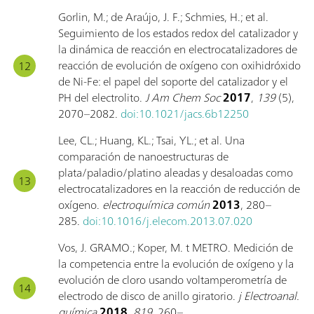
Gorlin, M.; de Araújo, J. F.; Schmies, H.; et al.
Seguimiento de los estados redox del catalizador y
la dinámica de reacción en electrocatalizadores de
reacción de evolución de oxígeno con oxihidróxido
de Ni-Fe: el papel del soporte del catalizador y el
PH del electrolito.
J Am Chem Soc
2017
,
139
(5),
2070–2082.
doi:10.1021/jacs.6b12250
Lee, CL.; Huang, KL.; Tsai, YL.; et al. Una
comparación de nanoestructuras de
plata/paladio/platino aleadas y desaloadas como
electrocatalizadores en la reacción de reducción de
oxígeno.
electroquímica común
2013
, 280–
285.
doi:10.1016/j.elecom.2013.07.020
Vos, J. GRAMO.; Koper, M. t METRO. Medición de
la competencia entre la evolución de oxígeno y la
evolución de cloro usando voltamperometría de
electrodo de disco de anillo giratorio.
j Electroanal.
química
2018
,
819
, 260–