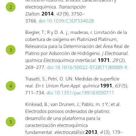
electroquímica.
Transcripción
Dalton.
2014
,
43
(9), 3750–
3766.
doi:10.1039/C3DT53402B
Biegler, T.; R y D. A. j.; maderas, r. Limitación de la
cobertura de oxígeno en Platinized Platinum;
Relevancia para la Determinación del Área Real de
Platino por Adsorción de Hidrógeno.
j Electroanal.
química Electroquímica interfacial.
1971
,
29
(2),
269–277.
doi:10.1016/S0022-0728(71)80089-X
Trasatti, S.; Petri, O. UN. Medidas de superficie
real.
En t. Union Pure Appl. química
1991
,
63
(5),
711–734.
doi:10.1351/pac199163050711
Kinkead, B.; van Drunen, J.; Pablo, m. t Y.; et al.
Electrodos porosos ordenados de platino:
desarrollo de una plataforma para la
caracterización electroquímica
fundamental.
electrocatálisis
2013
,
4
(3), 179–