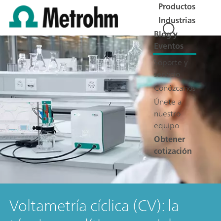
Productos
Industrias
Blog y
Eventos
Soporte y
servicio
Conózcanos
Únete a
nuestro
equipo
Obtener
cotización
Voltametría cíclica (CV): la