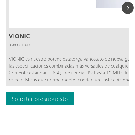
VIONIC
3500001080
VIONIC es nuestro potenciostato/galvanostato de nueva gene
las especificaciones combinadas más versátiles de cualquier a
Corriente estándar: ± 6 A; Frecuencia EIS: hasta 10 MHz; Inte
características que normalmente tendrían un coste adicional
electroquímica (EIS); Modo flotante seleccionable; Second S
Solicitar presupuesto