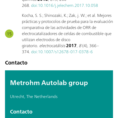
268.
doi:10.1016/j.jelechem.2017.10.058
Kocha, S. S.; Shinozaki, K.; Zak, j. W.; et al. Mejores
prácticas y protocolos de prueba para la evaluación
comparativa de las actividades de ORR de
electrocatalizadores de celdas de combustible que
utilizan electrodos de disco
giratorio.
electrocatálisis
2017
,
8
(4), 366–
374.
doi:10.1007/s12678-017-0378-6
Contacto
Metrohm Autolab group
Utrecht, The Netherlands
Contacto