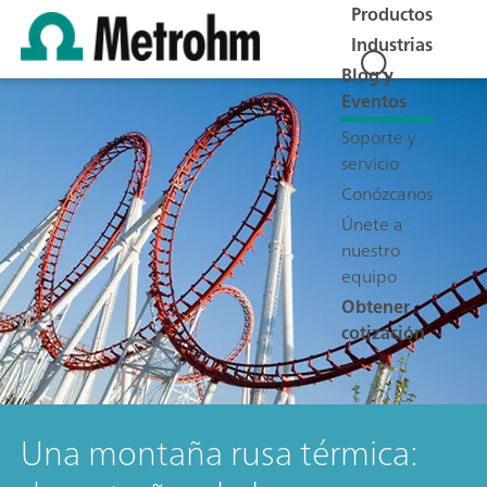
Productos
Industrias
Blog y
Eventos
Soporte y
servicio
Conózcanos
Únete a
nuestro
equipo
Obtener
cotización
Una montaña rusa térmica: