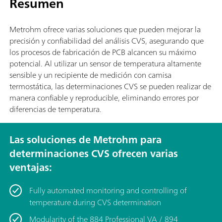
Resumen
Metrohm ofrece varias soluciones que pueden mejorar la
precisión y confiabilidad del análisis CVS, asegurando que
los procesos de fabricación de PCB alcancen su máximo
potencial. Al utilizar un sensor de temperatura altamente
sensible y un recipiente de medición con camisa
termostática, las determinaciones CVS se pueden realizar de
manera confiable y reproducible, eliminando errores por
diferencias de temperatura.
Las soluciones de Metrohm para
determinaciones CVS ofrecen varias
ventajas:
Fully automated monitoring and controlling of
temperature during CVS determination
Modularity of the 884 Professional VA / 894