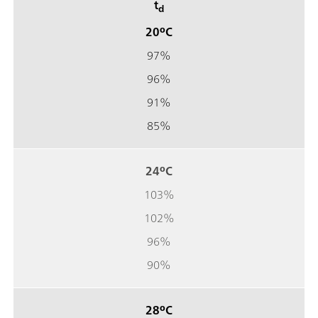
t
d
20ºC
97%
96%
91%
85%
24ºC
103%
102%
96%
90%
28ºC