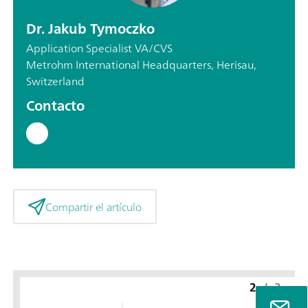
Dr. Jakub Tymoczko
Application Specialist VA/CVS
Metrohm International Headquarters, Herisau,
Switzerland
Contacto
Compartir el artículo
2
/
3