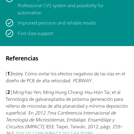
Professional CVS system and possibility for
automation
Improved precision and reliable results
First class support
Referencias
[
1
]lesley. Cómo evitar los efectos negativos de las vías en el
diseño de PCB de alta velocidad.
PCBWAY
.
[
2
] Ming-Yao Yen; Ming-Hung Chiang; Hsu-Hsin Tai; et al.
Tecnología de galvanoplastia de próxima generación para
relleno de microvías de alta planaridad y mínima deposición
superficial. En
2012 7ma Conferencia Internacional de
Tecnología de Microsistemas, Embalaje, Ensamblaje y
Circuitos (IMPACT)
; IEEE: Taipei, Taiwán, 2012; págs. 259–
262.
DOI:10.1109/IMPACT.2012.6420290