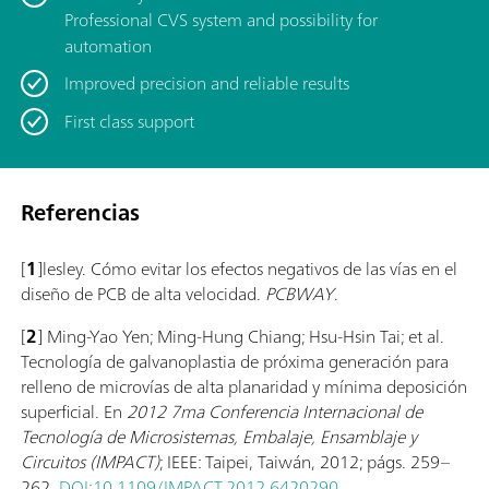
Professional CVS system and possibility for
automation
Improved precision and reliable results
First class support
Referencias
[
1
]lesley. Cómo evitar los efectos negativos de las vías en el
diseño de PCB de alta velocidad.
PCBWAY
.
[
2
] Ming-Yao Yen; Ming-Hung Chiang; Hsu-Hsin Tai; et al.
Tecnología de galvanoplastia de próxima generación para
relleno de microvías de alta planaridad y mínima deposición
superficial. En
2012 7ma Conferencia Internacional de
Tecnología de Microsistemas, Embalaje, Ensamblaje y
Circuitos (IMPACT)
; IEEE: Taipei, Taiwán, 2012; págs. 259–
262.
DOI:10.1109/IMPACT.2012.6420290