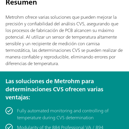
Resumen
Metrohm ofrece varias soluciones que pueden mejorar la
precisión y confiabilidad del análisis CVS, asegurando que
los procesos de fabricación de PCB alcancen su máximo
potencial. Al utilizar un sensor de temperatura altamente
sensible y un recipiente de medición con camisa
termostática, las determinaciones CVS se pueden realizar de
manera confiable y reproducible, eliminando errores por
diferencias de temperatura.
Las soluciones de Metrohm para
determinaciones CVS ofrecen varias
ventajas:
Fully automated monitoring and controlling of
temperature during CVS determination
Modularity of the 884 Professional VA / 894