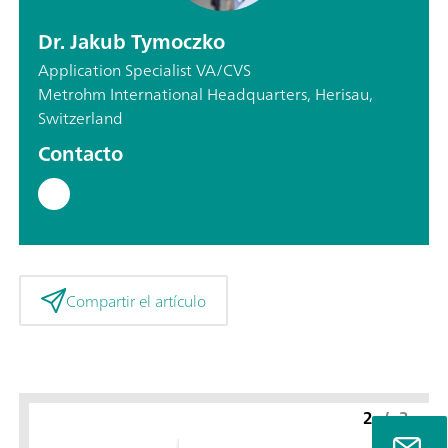
Dr. Jakub Tymoczko
Application Specialist VA/CVS
Metrohm International Headquarters, Herisau,
Switzerland
Contacto
Compartir el artículo
2
/
3