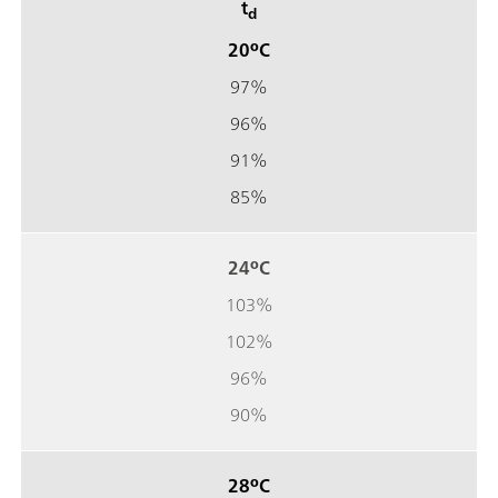
t
d
20ºC
97%
96%
91%
85%
24ºC
103%
102%
96%
90%
28ºC