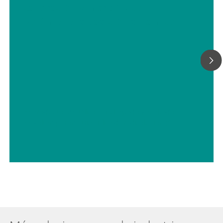
calibración «smartDT» con
suministra con una extensa gama de accesorios y un cabezal 
medida para electrodos de disco rotatorio. El juego de electro
volúmenes de adición dinámicos
la licencia viva se deben pedir por separado.
// Productos metálicos, enchapado y acabado
// Voltamperometría cíclica de redisolución (CVS)