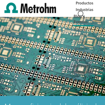
Productos
Industrias
Blog y
Eventos
Soporte y
servicio
Conózcanos
Únete a
nuestro
equipo
Obtener
cotización