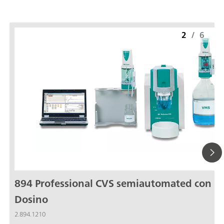
2
/
6
894 Professional CVS semiautomated con 2
Dosino
2.894.1210