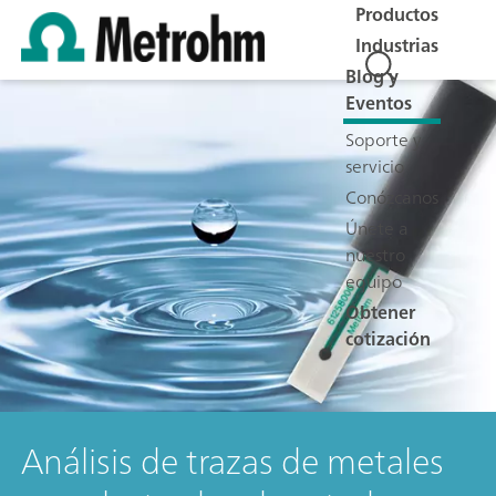
Productos
Industrias
Blog y
Eventos
Soporte y
servicio
Conózcanos
Únete a
nuestro
equipo
Obtener
cotización
Análisis de trazas de metales