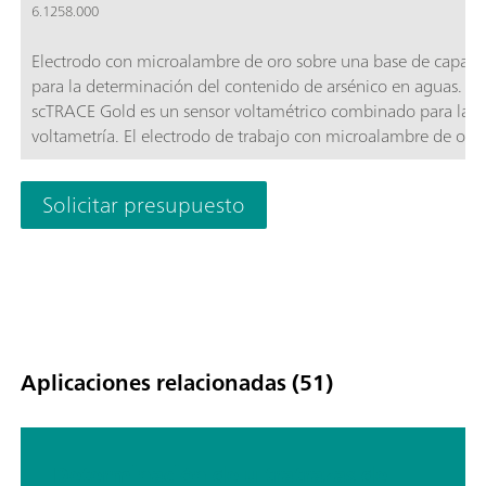
6.1258.000
Electrodo con microalambre de oro sobre una base de capa g
para la determinación del contenido de arsénico en aguas. El
scTRACE Gold es un sensor voltamétrico combinado para la
voltametría. El electrodo de trabajo con microalambre de oro,
electrodo de referencia Ag/AgCl y el electrodo auxiliar de ca
se encuentran en un sensor. Fácil de manejar y en su mayor p
Solicitar presupuesto
no precisa de mantenimiento, con el scTRACE Gold se puede
determinar, por ejemplo, el contenido de arsénico en agua en
rango de trazas. Junto con el mango de electrodo 6.1241.080
puede utilizar en cada stand de medida de voltametría de
Metrohm.
Aplicaciones relacionadas (51)
Determinación de ultratrazas de