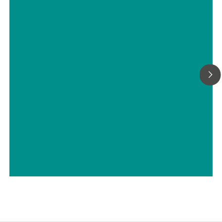
uranio(VI) en agua potable por
voltamperometría de redisolución
adsortiva según DIN 38406-17
// Agua potable
// Alimentos y bebidas