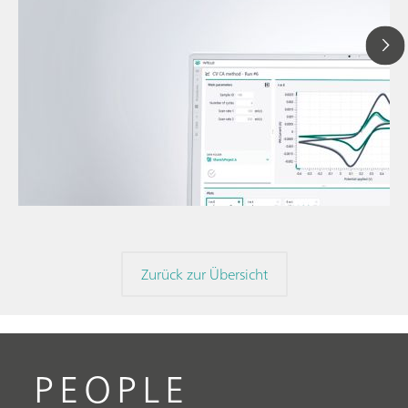
12. Ma
// Blogartikel
Linea
// Voltammetrie
zyklis
// Elektrochemie
Zurück zur Übersicht
PEOPLE