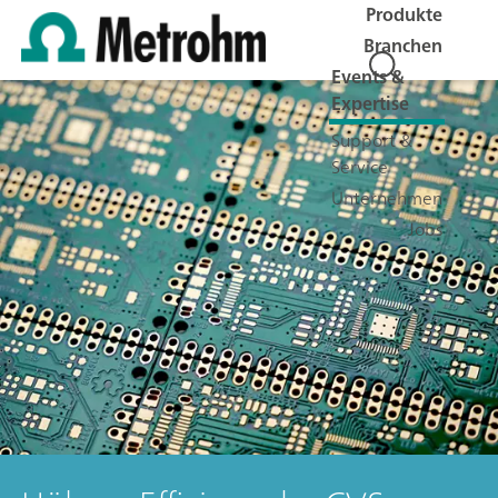
Produkte
Branchen
Events &
Expertise
Support &
Service
Unternehmen
Jobs