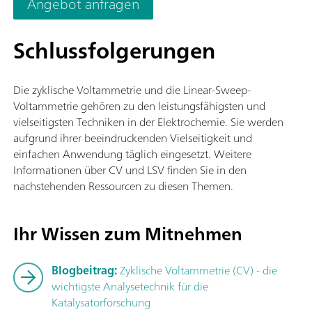
Angebot anfragen
der Stromstärkebereich auf 20 A erweitert werden. Die
Stromauflösung beträgt 30 fA in einem Stromstärkebereich v
10 nA.
Schlussfolgerungen
Die zyklische Voltammetrie und die Linear-Sweep-
Voltammetrie gehören zu den leistungsfähigsten und
vielseitigsten Techniken in der Elektrochemie. Sie werden
aufgrund ihrer beeindruckenden Vielseitigkeit und
einfachen Anwendung täglich eingesetzt. Weitere
Informationen über CV und LSV finden Sie in den
nachstehenden Ressourcen zu diesen Themen.
Ihr Wissen zum Mitnehmen
Blogbeitrag:
Zyklische Voltammetrie (CV) - die
wichtigste Analysetechnik für die
Katalysatorforschung