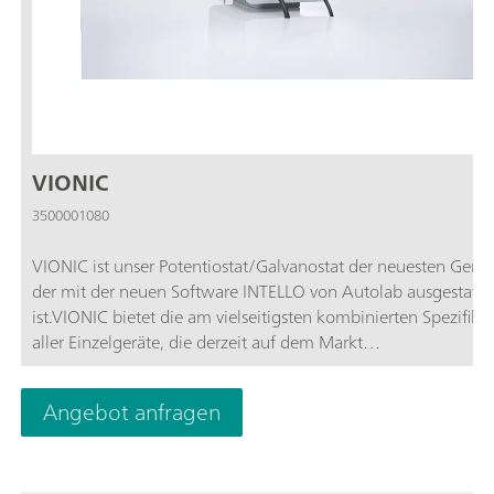
VIONIC
3500001080
VIONIC ist unser Potentiostat/Galvanostat der neuesten Gener
der mit der neuen Software INTELLO von Autolab ausgestatte
ist.VIONIC bietet die am vielseitigsten kombinierten Spezifika
aller Einzelgeräte, die derzeit auf dem Markt
sind.Ausgangsspannung: ±50 V; Standardstrom: ±6 A; EIS-
Frequenz: bis zu 10 MHz; Probennahmeintervall: bis zu 1 μs; 
Angebot anfragen
Preis für den VIONIC sind auch Funktionen enthalten, die bei
meisten anderen Geräten normalerweise mit zusätzlichen Ko
verbunden sind:Elektrochemische Impedanzspektroskopie (EIS
Floating Modi (bei geerdeten Proben oder Messzellen); Zweit