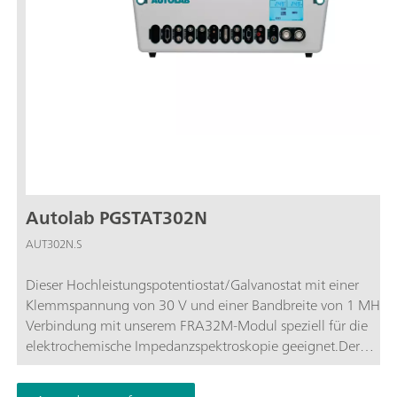
Autolab PGSTAT302N
AUT302N.S
Dieser Hochleistungspotentiostat/Galvanostat mit einer
Klemmspannung von 30 V und einer Bandbreite von 1 MHz is
Verbindung mit unserem FRA32M-Modul speziell für die
elektrochemische Impedanzspektroskopie geeignet.Der
PGSTAT302N ist der Nachfolger des beliebten PGSTAT30. Die
maximale Stromstärke liegt bei 2 A. Mit dem BOOSTER20A 