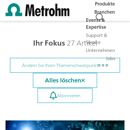
Produkte
Branchen
Events &
Expertise
Support &
Ihr Fokus
27 Artikel
Service
Unternehmen
Jobs
Ändern Sie Ihren Themenschwerpunkt
Alles löschen
Abonnieren