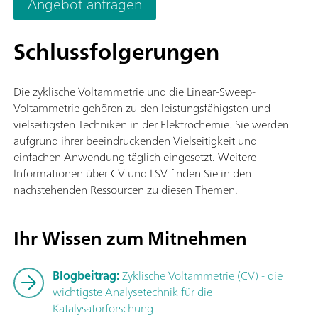
Angebot anfragen
der Stromstärkebereich auf 20 A erweitert werden. Die
Stromauflösung beträgt 30 fA in einem Stromstärkebereich v
10 nA.
Schlussfolgerungen
Die zyklische Voltammetrie und die Linear-Sweep-
Voltammetrie gehören zu den leistungsfähigsten und
vielseitigsten Techniken in der Elektrochemie. Sie werden
aufgrund ihrer beeindruckenden Vielseitigkeit und
einfachen Anwendung täglich eingesetzt. Weitere
Informationen über CV und LSV finden Sie in den
nachstehenden Ressourcen zu diesen Themen.
Ihr Wissen zum Mitnehmen
Blogbeitrag:
Zyklische Voltammetrie (CV) - die
wichtigste Analysetechnik für die
Katalysatorforschung