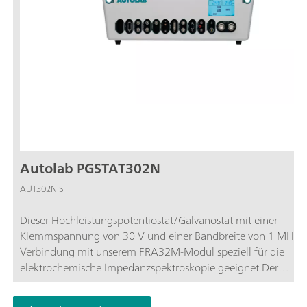
Autolab PGSTAT302N
AUT302N.S
Dieser Hochleistungspotentiostat/Galvanostat mit einer
Klemmspannung von 30 V und einer Bandbreite von 1 MHz is
Verbindung mit unserem FRA32M-Modul speziell für die
elektrochemische Impedanzspektroskopie geeignet.Der
PGSTAT302N ist der Nachfolger des beliebten PGSTAT30. Die
maximale Stromstärke liegt bei 2 A. Mit dem BOOSTER20A 