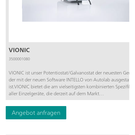
VIONIC
3500001080
VIONIC ist unser Potentiostat/Galvanostat der neuesten Gener
der mit der neuen Software INTELLO von Autolab ausgestatte
ist.VIONIC bietet die am vielseitigsten kombinierten Spezifika
aller Einzelgeräte, die derzeit auf dem Markt
sind.Ausgangsspannung: ±50 V; Standardstrom: ±6 A; EIS-
Frequenz: bis zu 10 MHz; Probennahmeintervall: bis zu 1 μs; 
Angebot anfragen
Preis für den VIONIC sind auch Funktionen enthalten, die bei
meisten anderen Geräten normalerweise mit zusätzlichen Ko
verbunden sind:Elektrochemische Impedanzspektroskopie (EIS
Floating Modi (bei geerdeten Proben oder Messzellen); Zweit