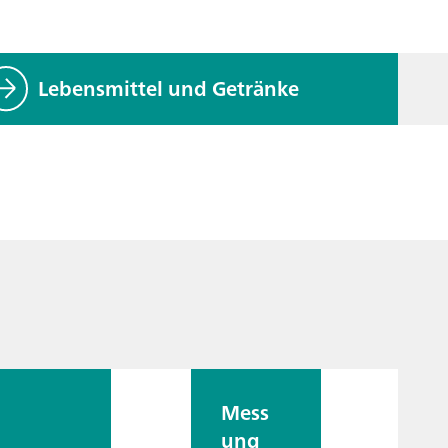
Lebensmittel und Getränke
Mess
ung