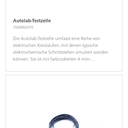
Autolab-Testzelle
3500002470
Die Autolab-Testzelle umfasst eine Reihe von
elektrischen Kreisläufen, mit denen typische
elektrochemische Schnittstellen simuliert werden
können. Sie ist mit farbcodierten 4-mm-
Bananensteckdosen (Buchsen) ausgestattet, die zum
direkten Anschliessen der 4-mm-Adapterkabel mit
Bananenstecker dienen. Mithilfe der Autolab-
Testzelle kann die Leistung des VIONIC-Geräts
getestet werden. So lassen sich Messvorgänge
überprüfen und Probleme damit beheben.