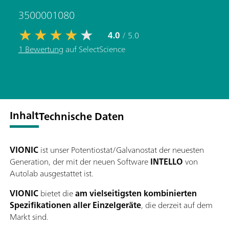
3500001080
4.0
/ 5.0
1 Bewertung
auf SelectScience
Inhalt
Technische Daten
VIONIC
ist unser Potentiostat/Galvanostat der neuesten
Generation, der mit der neuen Software
INTELLO
von
Autolab ausgestattet ist.
VIONIC
bietet die
am vielseitigsten kombinierten
Spezifikationen aller Einzelgeräte
, die derzeit auf dem
Markt sind.