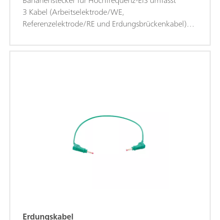
Bananenstecker für Hochfrequenz-EIS umfasst
3 Kabel (Arbeitselektrode/WE,
Referenzelektrode/RE und Erdungsbrückenkabel)
von jeweils 0,25 m Länge. Jedes 0,25 m lange Kabel
endet in einem 4-mm-Bananenstecker für den
Anschluss an die Zelle. Das Set von 4-mm-
Adapterkabeln mit Bananenstecker für
Hochfrequenz-EIS ist im Lieferumfang des VIONIC
enthalten und auch separat erhältlich. Diese Kabel
dürfen NUR für EIS-Messungen bei Frequenzen über
1 MHz verwendet werden.
Erdungskabel