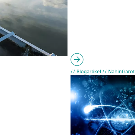
// Blogartikel
// Nahinfrarot