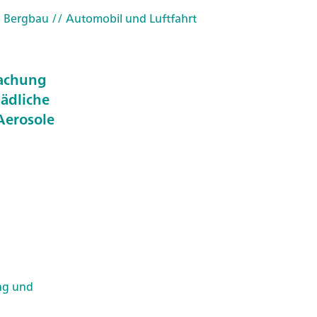
d Bergbau
// Automobil und Luftfahrt
wachung
hädliche
Aerosole
ng und