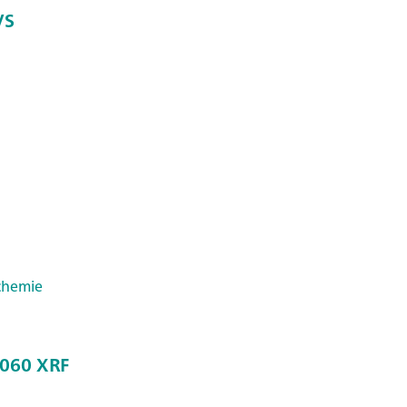
VS
chemie
2060 XRF