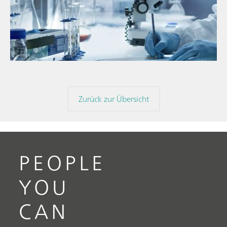
// Blogartikel
// Nahinfrarot-Spektroskopie (NIRS)
// Direktmessung
Zurück zur Übersicht
PEOPLE
YOU
CAN