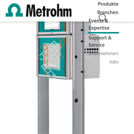
Produkte
Branchen
Events &
Expertise
Support &
Service
Unternehmen
Jobs