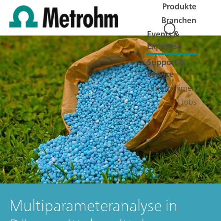
Produkte
Branchen
Events &
Expertise
Support &
Service
Unternehmen
Jobs
Multiparameteranalyse in