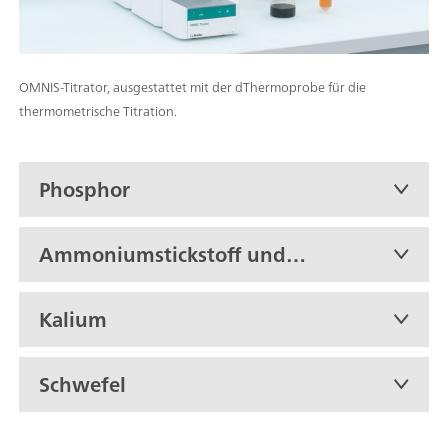
OMNIS-Titrator, ausgestattet mit der dThermoprobe für die
thermometrische Titration.
Phosphor
Ammoniumstickstoff und
Harnstoff
Kalium
Schwefel