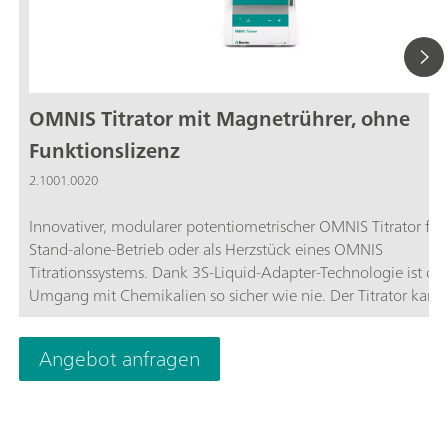
OMNIS Titrator mit Magnetrührer, ohne
Funktionslizenz
2.1001.0020
Innovativer, modularer potentiometrischer OMNIS Titrator für
Stand-alone-Betrieb oder als Herzstück eines OMNIS
Titrationssystems. Dank 3S-Liquid-Adapter-Technologie ist der
Umgang mit Chemikalien so sicher wie nie. Der Titrator kann
Messmodulen und Zylindereinheiten frei konfiguriert werden
bei Bedarf um einen Rührer erweitert werden. Dank verschie
Angebot anfragen
Software-Funktionslizenzen sind verschiedene Messmodi und
Funktionalitäten möglich. Ansteuerung via PC oder lokales
Netzwerk; Anschlussmöglichkeit für bis zu vier weitere Titrier
Dosiermodule für weitere Applikationen oder Hilfslösungen;