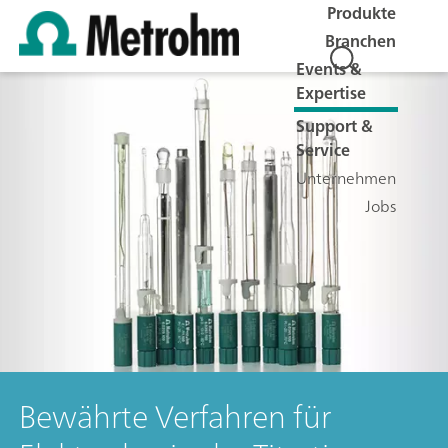
Produkte
Branchen
Events &
Expertise
Support &
Service
Unternehmen
Jobs
Bewährte Verfahren für